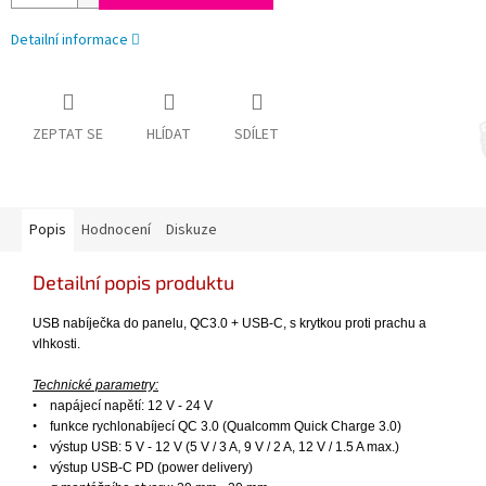
Detailní informace
ZEPTAT SE
HLÍDAT
SDÍLET
Popis
Hodnocení
Diskuze
Detailní popis produktu
USB nabíječka do panelu, QC3.0 + USB-C, s krytkou proti prachu a
vlhkosti.
Technické parametry:
•
napájecí napětí: 12 V - 24 V
•
funkce rychlonabíjecí QC 3.0 (Qualcomm Quick Charge 3.0)
•
výstup USB: 5 V - 12 V (5 V / 3 A, 9 V / 2 A, 12 V / 1.5 A max.)
•
výstup USB-C PD (power delivery)