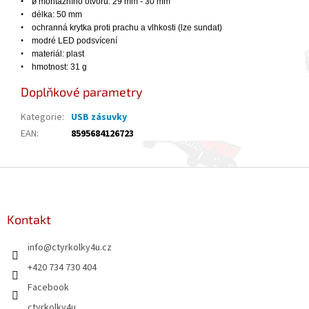
•
ø
montážního otvoru: 29 mm - 30 mm
•
délka: 50 mm
•
ochranná krytka proti prachu a vlhkosti (lze sundat)
•
modr
é
LED podsvícení
•
materiál: plast
•
hmotnost: 31 g
Doplňkové parametry
Kategorie
:
USB zásuvky
EAN
:
8595684126723
Z
á
p
a
Kontakt
t
info
@
ctyrkolky4u.cz
í
+420 734 730 404
Facebook
ctyrkolky4u