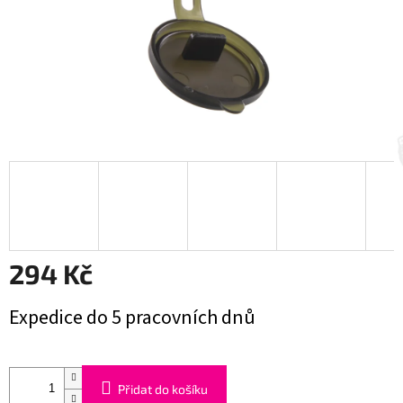
294 Kč
Měrná
Expedice do 5 pracovních dnů
cena:
Přidat do košíku