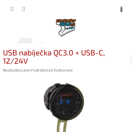
Přejít
NÁKUP
na
obsah
KOŠÍK
USB nabíječka QC3.0 + USB-C,
12/24V
Průměrné
Neohodnoceno
Podrobnosti hodnocení
hodnocení
produktu
je
0,0
z
5
hvězdiček.