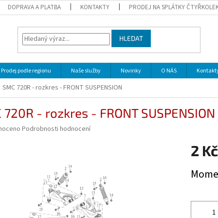
DOPRAVA A PLATBA
KONTAKTY
PRODEJ NA SPLÁTKY ČTYŘKOLE
HLEDAT
Prodej podle regionu
Naše služby
Novinky
O NÁS
Kontakt
SMC 720R - rozkres - FRONT SUSPENSION
 720R - rozkres - FRONT SUSPENSION
né
noceno
Podrobnosti hodnocení
ní
2 Kč
u
Měrná
Momen
cena:
ek.