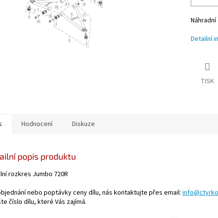
Náhradní 
Detailní 
TISK
s
Hodnocení
Diskuze
ailní popis produktu
ilní rozkres Jumbo 720R
objednání nebo poptávky ceny dílu, nás kontaktujte přes email:
info@ctyrko
te číslo dílu, které Vás zajímá.