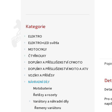
n
e
l
Přeskočit
Kategorie
kategorie
ELEKTRO
ELEKTRO+LED světla
MOTOCYKLY
ČTYŘKOLKY
DOPLŇKY A PŘÍSLUŠENSTVÍ CFMOTO
Popi
DOPLŇKY A PŘÍSLUŠENSTVÍ MOTO A ATV
VOZÍKY A PŘÍVĚSY
Det
NÁHRADNÍ DÍLY
Motobaterie
Deta
Řetězy a rozety
Pro 
Variátory a náhradní díly
napiš
Řemeny variátoru