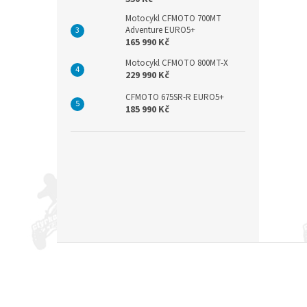
Motocykl CFMOTO 700MT
Adventure EURO5+
165 990 Kč
Motocykl CFMOTO 800MT-X
229 990 Kč
CFMOTO 675SR-R EURO5+
185 990 Kč
Z
á
p
a