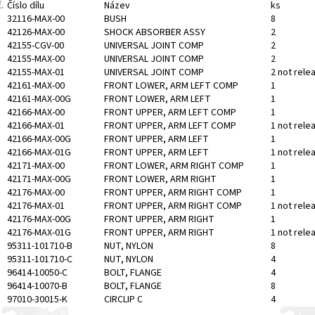
.
Číslo dílu
Název
ks
32116-MAX-00
BUSH
8
42126-MAX-00
SHOCK ABSORBER ASSY
2
42155-CGV-00
UNIVERSAL JOINT COMP
2
42155-MAX-00
UNIVERSAL JOINT COMP
2
42155-MAX-01
UNIVERSAL JOINT COMP
2 not rele
42161-MAX-00
FRONT LOWER, ARM LEFT COMP
1
42161-MAX-00G
FRONT LOWER, ARM LEFT
1
42166-MAX-00
FRONT UPPER, ARM LEFT COMP
1
42166-MAX-01
FRONT UPPER, ARM LEFT COMP
1 not rele
42166-MAX-00G
FRONT UPPER, ARM LEFT
1
42166-MAX-01G
FRONT UPPER, ARM LEFT
1 not rele
42171-MAX-00
FRONT LOWER, ARM RIGHT COMP
1
42171-MAX-00G
FRONT LOWER, ARM RIGHT
1
42176-MAX-00
FRONT UPPER, ARM RIGHT COMP
1
42176-MAX-01
FRONT UPPER, ARM RIGHT COMP
1 not rele
42176-MAX-00G
FRONT UPPER, ARM RIGHT
1
42176-MAX-01G
FRONT UPPER, ARM RIGHT
1 not rele
95311-101710-B
NUT, NYLON
8
95311-101710-C
NUT, NYLON
4
96414-10050-C
BOLT, FLANGE
4
96414-10070-B
BOLT, FLANGE
8
97010-30015-K
CIRCLIP C
4