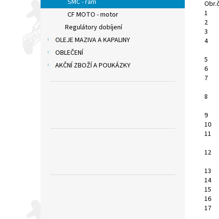
SMC - rám
Obr.č
1
CF MOTO - motor
2
Regulátory dobíjení
3
OLEJE MAZIVA A KAPALINY
4
OBLEČENÍ
5
AKČNÍ ZBOŽÍ A POUKÁZKY
6
7
8
9
10
11
12
13
14
15
16
17