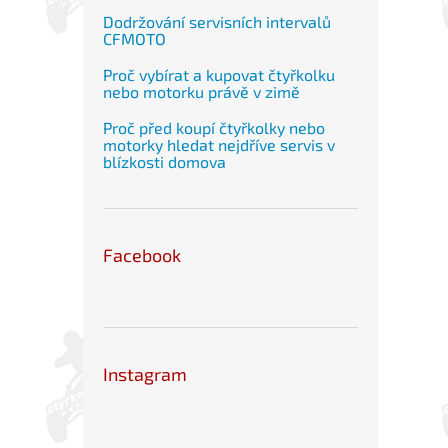
Dodržování servisních intervalů
CFMOTO
Proč vybírat a kupovat čtyřkolku
nebo motorku právě v zimě
Proč před koupí čtyřkolky nebo
motorky hledat nejdříve servis v
blízkosti domova
Facebook
Instagram