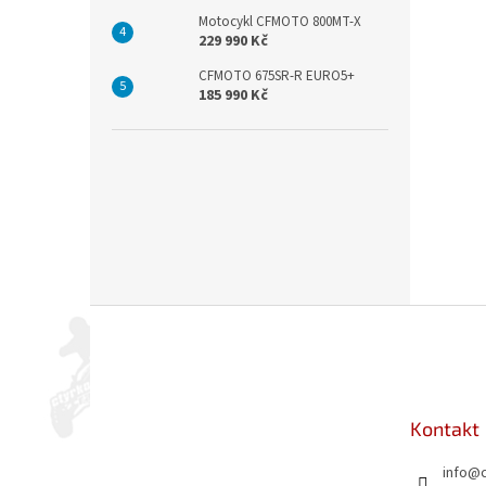
Motocykl CFMOTO 800MT-X
229 990 Kč
CFMOTO 675SR-R EURO5+
185 990 Kč
Z
á
p
a
t
Kontakt
í
info
@