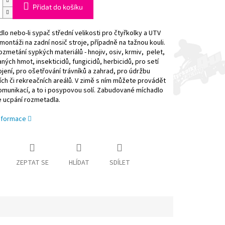
Přidat do košíku
o nebo-li sypač střední velikosti pro čtyřkolky a UTV
montáži na zadní nosič stroje, případně na tažnou kouli.
zmetání sypkých materiálů - hnojiv, osiv, krmiv, pelet,
ných hmot, insekticidů, fungicidů, herbicidů, pro setí
ojení, pro ošetřování trávníků a zahrad, pro údržbu
ch či rekreačních areálů. V zimě s ním můžete provádět
munikací, a to i posypovou solí. Zabudované míchadlo
e ucpání rozmetadla.
informace
ZEPTAT SE
HLÍDAT
SDÍLET