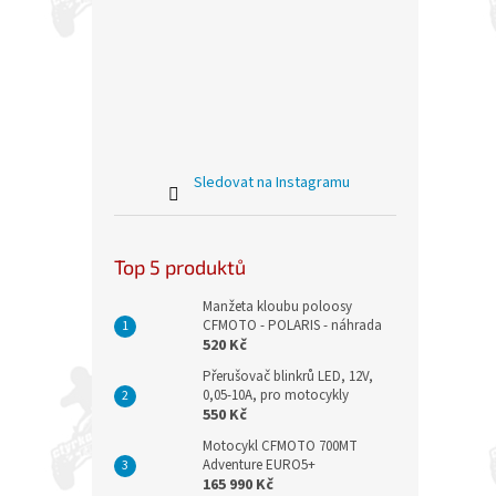
Sledovat na Instagramu
Top 5 produktů
Manžeta kloubu poloosy
CFMOTO - POLARIS - náhrada
520 Kč
Přerušovač blinkrů LED, 12V,
0,05-10A, pro motocykly
550 Kč
Motocykl CFMOTO 700MT
Adventure EURO5+
165 990 Kč