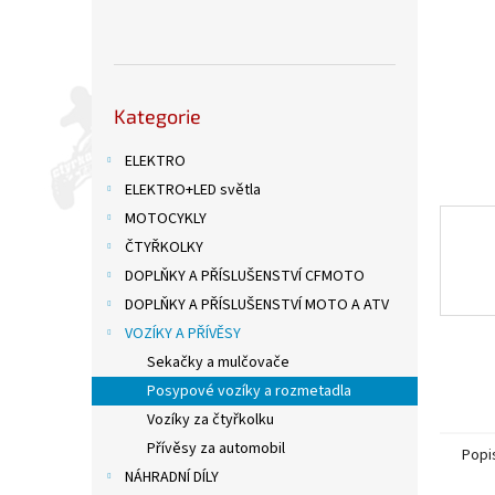
n
e
l
Přeskočit
Kategorie
kategorie
ELEKTRO
ELEKTRO+LED světla
MOTOCYKLY
ČTYŘKOLKY
DOPLŇKY A PŘÍSLUŠENSTVÍ CFMOTO
DOPLŇKY A PŘÍSLUŠENSTVÍ MOTO A ATV
VOZÍKY A PŘÍVĚSY
Sekačky a mulčovače
Posypové vozíky a rozmetadla
Vozíky za čtyřkolku
Přívěsy za automobil
Popi
NÁHRADNÍ DÍLY