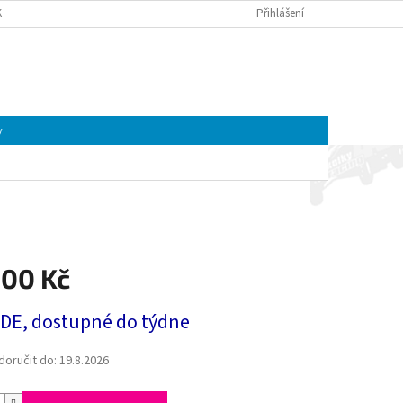
K A MOTOREK CFMOTO A GOES | ČTYŘKOLKY4U
Přihlášení
OBCHODNÍ PODMÍNKY
NÁKUPNÍ
Prázdný košík
KOŠÍK
y
500 Kč
 DE, dostupné do týdne
oručit do:
19.8.2026