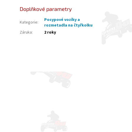
Doplňkové parametry
Posypové vozíky a
Kategorie
:
rozmetadla na čtyřkolku
Záruka
:
2 roky