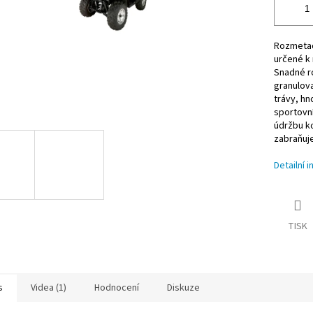
Rozmetadl
určené k 
Snadné ro
granulova
trávy, hn
sportovní
údržbu ko
zabraňuj
Detailní 
TISK
s
Videa (1)
Hodnocení
Diskuze