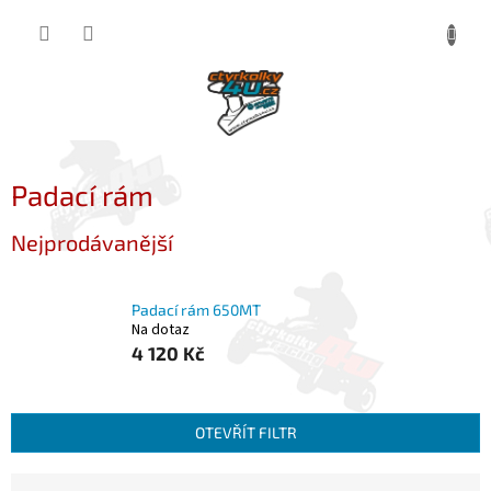
Přejít
NÁKUP
na
obsah
KOŠÍK
Padací rám
Nejprodávanější
Padací rám 650MT
Na dotaz
4 120 Kč
OTEVŘÍT FILTR
Ř