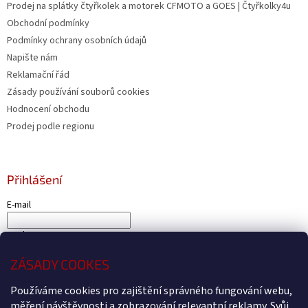
Prodej na splátky čtyřkolek a motorek CFMOTO a GOES | Čtyřkolky4u
Obchodní podmínky
Podmínky ochrany osobních údajů
Napište nám
Reklamační řád
Zásady používání souborů cookies
Hodnocení obchodu
Prodej podle regionu
Přihlášení
E-mail
Heslo
ZÁSADY COOKES
PŘIHLÁSIT SE
Používáme cookies pro zajištění správného fungování webu,
Nová registrace
Zapomenuté heslo
měření návštěvnosti a zobrazování relevantní reklamy. Svůj