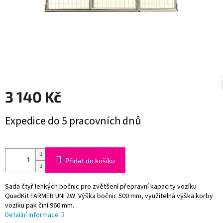
3 140 Kč
Měrná
Expedice do 5 pracovních dnů
cena:
Přidat do košíku
Sada čtyř lehkých bočnic pro zvětšení přepravní kapacity vozíku
QuadKit FARMER UNI 2W. Výška bočnic 500 mm, využitelná výška korby
vozíku pak činí 960 mm.
Detailní informace