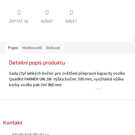
ZEPTAT SE
HLÍDAT
SDÍLET
Popis
Hodnocení
Diskuze
Detailní popis produktu
Sada čtyř lehkých bočnic pro zvětšení přepravní kapacity vozíku
QuadKit FARMER UNI 2W. Výška bočnic 500 mm, využitelná výška
korby vozíku pak činí 960 mm.
Z
á
p
a
Kontakt
t
info
@
ctyrkolky4u.cz