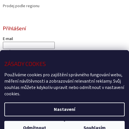
Prodej podle regionu
Přihlášení
E-mail
Heslo
ZÁSADY COOKES
PŘIHLÁSIT SE
Používáme cookies pro zajištění správného fungování webu,
Nová registrace
Zapomenuté heslo
měření návštěvnosti a zobrazování relevantní reklamy. Svůj
souhlas můžete kdykoliv upravit nebo odmítnout v nastavení
cookies.
Vytvořil Shoptet
Nastavení
Copyright 2026
Čtyřkolky4U - Prodej a servis čtyřkolek Kryry
.
Všechna práva vyhrazena.
Upravit nastavení cookies
Odmítnout
Souhlasím
Webdesign by
BEOM.cz
.