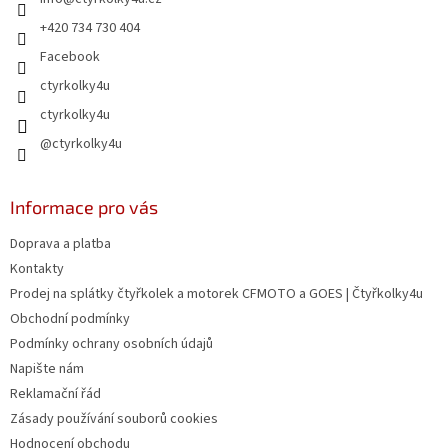
í
+420 734 730 404
Facebook
ctyrkolky4u
ctyrkolky4u
@ctyrkolky4u
Informace pro vás
Doprava a platba
Kontakty
Prodej na splátky čtyřkolek a motorek CFMOTO a GOES | Čtyřkolky4u
Obchodní podmínky
Podmínky ochrany osobních údajů
Napište nám
Reklamační řád
Zásady používání souborů cookies
Hodnocení obchodu