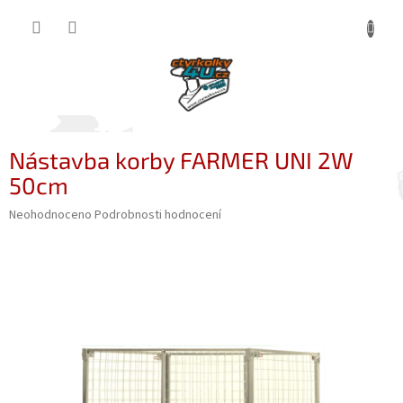
Přejít
NÁKUP
na
obsah
KOŠÍK
Nástavba korby FARMER UNI 2W
50cm
Průměrné
Neohodnoceno
Podrobnosti hodnocení
hodnocení
produktu
je
0,0
z
5
hvězdiček.