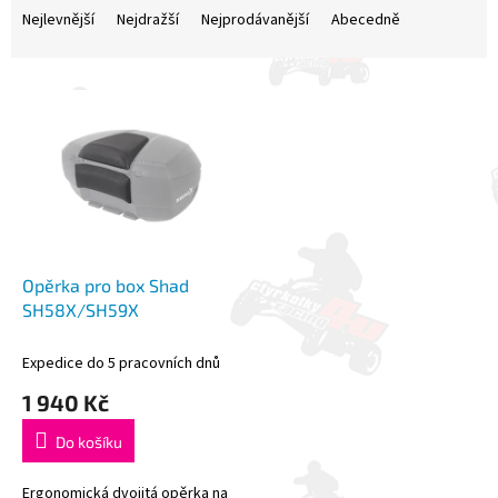
a
Nejlevnější
Nejdražší
Nejprodávanější
Abecedně
z
e
V
n
ý
í
p
p
i
r
s
o
p
d
r
u
o
k
d
t
Opěrka pro box Shad
u
ů
SH58X/SH59X
k
t
Expedice do 5 pracovních dnů
ů
1 940 Kč
Do košíku
Ergonomická dvojitá opěrka na