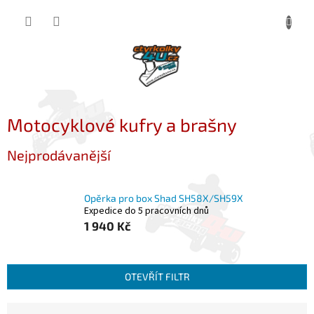
Přejít
NÁKUP
na
obsah
KOŠÍK
Motocyklové kufry a brašny
Nejprodávanější
Opěrka pro box Shad SH58X/SH59X
Expedice do 5 pracovních dnů
1 940 Kč
OTEVŘÍT FILTR
Ř