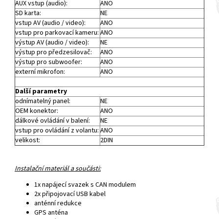
AUX vstup (audio):
ANO
SD karta:
NE
vstup AV (audio / video):
ANO
vstup pro parkovací kameru:
ANO
výstup AV (audio / video):
NE
výstup pro předzesilovač:
ANO
výstup pro subwoofer:
ANO
externí mikrofon:
ANO
Další parametry
odnímatelný panel:
NE
OEM konektor:
ANO
dálkové ovládání v balení:
NE
vstup pro ovládání z volantu:
ANO
velikost:
2DIN
Instalační materiál a součásti:
1x napájecí svazek s CAN modulem
2x připojovací USB kabel
anténní redukce
GPS anténa