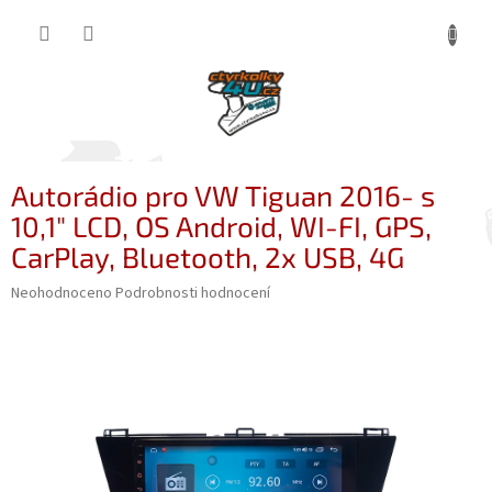
Přejít
NÁKUP
na
obsah
KOŠÍK
Autorádio pro VW Tiguan 2016- s
10,1" LCD, OS Android, WI-FI, GPS,
CarPlay, Bluetooth, 2x USB, 4G
Průměrné
Neohodnoceno
Podrobnosti hodnocení
hodnocení
produktu
je
0,0
z
5
hvězdiček.