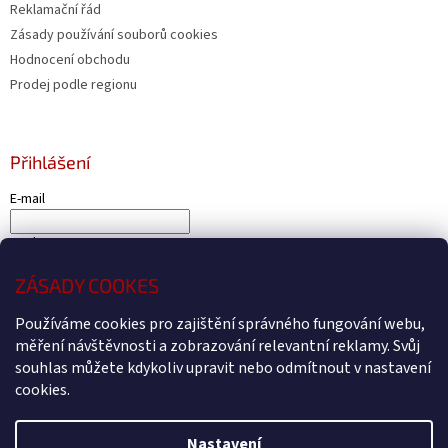
Reklamační řád
Zásady používání souborů cookies
Hodnocení obchodu
Prodej podle regionu
Přihlášení
E-mail
Heslo
ZÁSADY COOKES
PŘIHLÁSIT SE
Používáme cookies pro zajištění správného fungování webu,
Nová registrace
Zapomenuté heslo
měření návštěvnosti a zobrazování relevantní reklamy. Svůj
souhlas můžete kdykoliv upravit nebo odmítnout v nastavení
cookies.
Vytvořil Shoptet
Nastavení