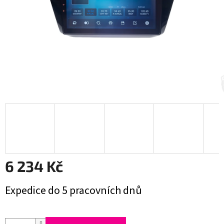
6 234 Kč
Měrná
Expedice do 5 pracovních dnů
cena: