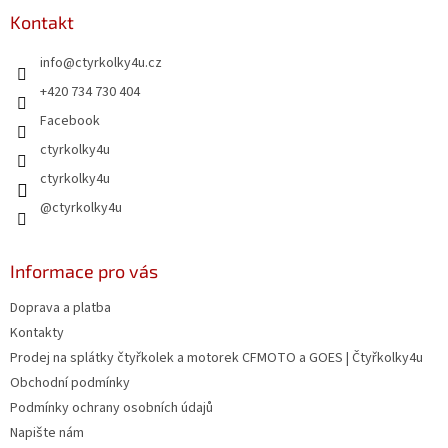
p
a
Kontakt
t
info
@
ctyrkolky4u.cz
í
+420 734 730 404
Facebook
ctyrkolky4u
ctyrkolky4u
@ctyrkolky4u
Informace pro vás
Doprava a platba
Kontakty
Prodej na splátky čtyřkolek a motorek CFMOTO a GOES | Čtyřkolky4u
Obchodní podmínky
Podmínky ochrany osobních údajů
Napište nám