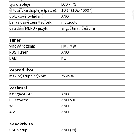
typ displeje:
LCD - IPS
úhlopříčka displeje (palce):
10,1" (1024*600P)
dotykové ovládání:
ANO
barva osvětlení tlačítek:
multicolor
ovládání MENU - jazyk:
angličtina / čeština ...
Tuner
vlnový rozsah:
FM / MW
RDS Tuner:
ANO
DAB:
NE
Reprodukce
max. výstupní výkon:
4x 45 W
Rozhraní
navigace GPS:
ANO
Bluetooth:
ANO 5.0
Wi-Fi:
ANO
4G:
ANO
Konektivita
USB vstup:
ANO (2x)