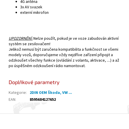
4G anténa
3x AV svazek
externí mikrofon
UPOZORNĚNÍ:
Nelze použít, pokud je ve voze zabudován aktivní
systém se zesilovačem!
Jelikož nemusí být zaručena kompatibilita a funkčnost se všemi
modely vozů, doporučujeme vždy nejdříve zařízení připojit a
odzkoušet všechny funkce (ovládání z volantu, aktivace, ....) a až
po úspěšném odzkoušení rádio namontovat.
Doplňkové parametry
Kategorie
:
2DIN OEM Škoda, VW ...
EAN
:
8595684127652
Z
á