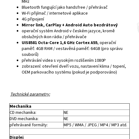
MHz
Bluetooth fungující jako handsfree / přehrávač
Wi-Fi přijímač / internetové aplikace
4G připojení
Mirror link, CarPlay + Android Auto bezdrátový
operační systém Android v českém jazyce, kromě
obslužných ikon rádia / přehrávače
UIS8581 Octa-Core 1,6 GHz Cortex A55
, operační
paměť: 4GB RAM / vestavěná paměť: 64GB (pro správu
souborů)
přehrávání videa s vysokým rozlišením 1080P
zobrazení: otevření dveří vozu, nastavení klima / topení,
OEM parkovacího systému (pokud je podporováno)
Technické parametry:
Mechanika
CD mechanika:
NE
DVD mechanika:
NE
přehrávané formáty:
MP5 / WMA / JPEG / MP4 / MP3 atd.
Displej