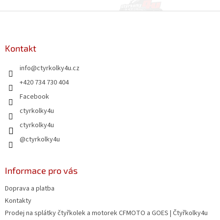
v
l
Z
á
á
d
p
a
a
Kontakt
c
t
í
info
@
ctyrkolky4u.cz
í
p
r
+420 734 730 404
v
Facebook
k
y
ctyrkolky4u
v
ctyrkolky4u
ý
p
@ctyrkolky4u
i
s
u
Informace pro vás
Doprava a platba
Kontakty
Prodej na splátky čtyřkolek a motorek CFMOTO a GOES | Čtyřkolky4u