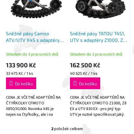
i
r
s
o
p
d
r
u
o
k
d
t
Sněžné pásy Camso
Sněžné pásy TATOU T4S1,
u
ů
ATV/UTV X4S s adaptéry
UTV s adaptéry Z1000, Z8
k
X850/X1000
EX a UTV 830 EX
t
Skladem do 3 pracovních dnů
Skladem do 3 pracovních dnů
ů
133 900 Kč
162 500 Kč
Měrná
Měrná
33 475 Kč / 1 ks
40 625 Kč / 1 ks
cena:
cena:
Do košíku
Do košíku
CENA JE VČETNĚ ADAPTÉRŮ NA
CENA JE VČETNĚ ADAPTÉRŮ NA
ČTYŘKOLKY CFMOTO
ČTYŘKOLKY CFMOTO Z1000, Z8
X850/X1000. Novinka X4S je
EX a UTV 830 EX - pro jiný typ
nejen na čtyřkolky, ale i na
UTV je nutné specifikovat jaký.
slabší side-by-side.
Originální kanadské pásy Camso
Největší výrobce
UTV4S1 pro vozidla...
2
položek celkem
O
pásů CAMSO -...