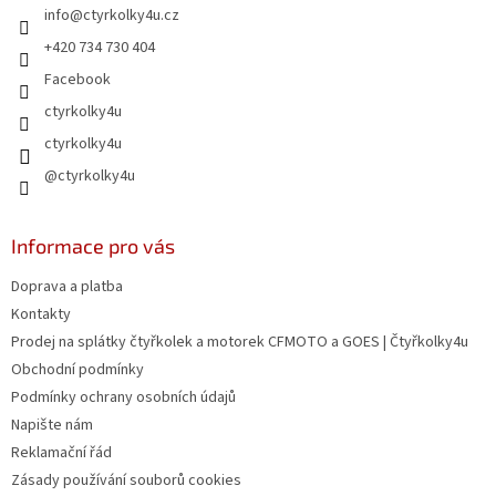
info
@
ctyrkolky4u.cz
í
p
r
+420 734 730 404
v
Facebook
k
y
ctyrkolky4u
v
ctyrkolky4u
ý
p
@ctyrkolky4u
i
s
u
Informace pro vás
Doprava a platba
Kontakty
Prodej na splátky čtyřkolek a motorek CFMOTO a GOES | Čtyřkolky4u
Obchodní podmínky
Podmínky ochrany osobních údajů
Napište nám
Reklamační řád
Zásady používání souborů cookies