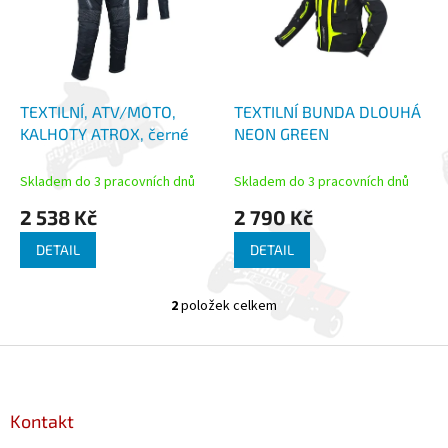
i
r
s
o
p
d
r
u
o
k
d
t
TEXTILNÍ, ATV/MOTO,
TEXTILNÍ BUNDA DLOUHÁ
u
ů
KALHOTY ATROX, černé
NEON GREEN
k
t
Skladem do 3 pracovních dnů
Skladem do 3 pracovních dnů
ů
2 538 Kč
2 790 Kč
DETAIL
DETAIL
2
položek celkem
O
v
l
Z
á
á
d
p
a
a
Kontakt
c
t
í