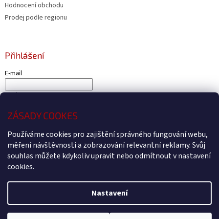
Hodnocení obchodu
Prodej podle regionu
Přihlášení
E-mail
Heslo
ZÁSADY COOKES
PŘIHLÁSIT SE
Používáme cookies pro zajištění správného fungování webu,
Nová registrace
Zapomenuté heslo
měření návštěvnosti a zobrazování relevantní reklamy. Svůj
souhlas můžete kdykoliv upravit nebo odmítnout v nastavení
cookies.
Vytvořil Shoptet
Nastavení
Copyright 2026
Čtyřkolky4U - Prodej a servis čtyřkolek Kryry
.
Všechna práva vyhrazena.
Upravit nastavení cookies