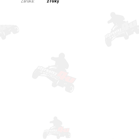
Záruka
:
2 roky