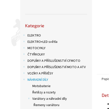
n
e
l
Přeskočit
Kategorie
kategorie
ELEKTRO
ELEKTRO+LED světla
MOTOCYKLY
ČTYŘKOLKY
DOPLŇKY A PŘÍSLUŠENSTVÍ CFMOTO
DOPLŇKY A PŘÍSLUŠENSTVÍ MOTO A ATV
VOZÍKY A PŘÍVĚSY
Popi
NÁHRADNÍ DÍLY
Motobaterie
Řetězy a rozety
Det
Variátory a náhradní díly
Řemeny variátoru