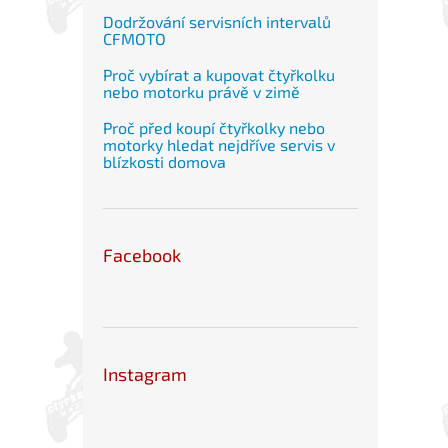
Dodržování servisních intervalů
CFMOTO
Proč vybírat a kupovat čtyřkolku
nebo motorku právě v zimě
Proč před koupí čtyřkolky nebo
motorky hledat nejdříve servis v
blízkosti domova
Facebook
Instagram