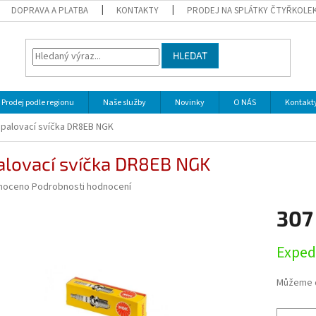
DOPRAVA A PLATBA
KONTAKTY
PRODEJ NA SPLÁTKY ČTYŘKOLE
HLEDAT
Prodej podle regionu
Naše služby
Novinky
O NÁS
Kontakt
palovací svíčka DR8EB NGK
alovací svíčka DR8EB NGK
né
noceno
Podrobnosti hodnocení
ní
307
u
Měrná
Exped
cena:
ek.
Můžeme d