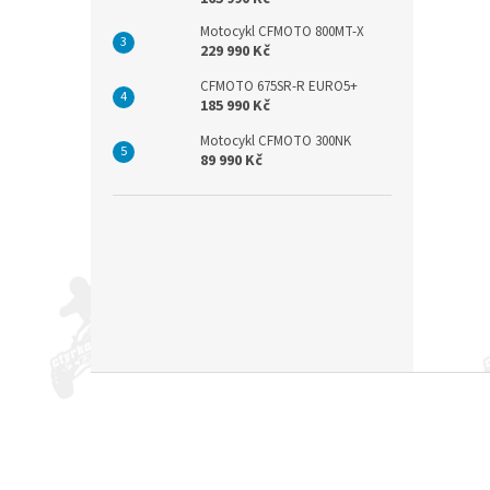
Motocykl CFMOTO 800MT-X
229 990 Kč
CFMOTO 675SR-R EURO5+
185 990 Kč
Motocykl CFMOTO 300NK
89 990 Kč
Z
á
p
a
t