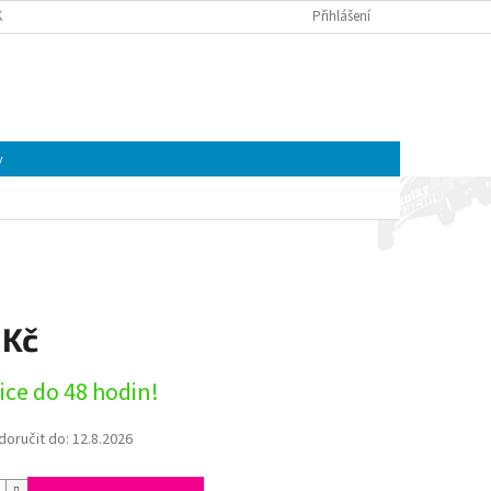
K A MOTOREK CFMOTO A GOES | ČTYŘKOLKY4U
Přihlášení
OBCHODNÍ PODMÍNKY
NÁKUPNÍ
Prázdný košík
KOŠÍK
y
 Kč
ice do 48 hodin!
oručit do:
12.8.2026