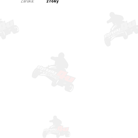
Záruka
:
2 roky