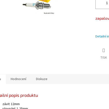
zapalov
Detailní 
TISK
s
Hodnocení
Diskuze
ailní popis produktu
závit: 12mm
stoupání: 1,25mm