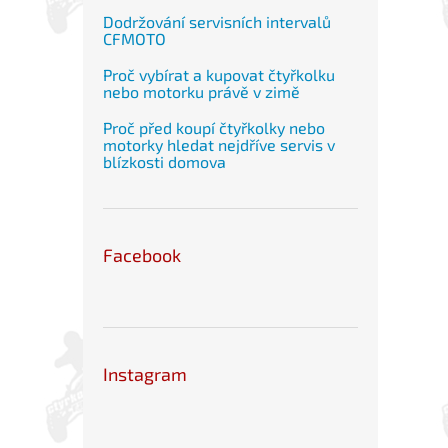
Dodržování servisních intervalů
CFMOTO
Proč vybírat a kupovat čtyřkolku
nebo motorku právě v zimě
Proč před koupí čtyřkolky nebo
motorky hledat nejdříve servis v
blízkosti domova
Facebook
Instagram