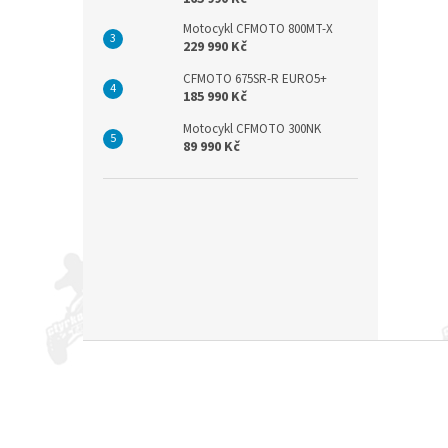
Motocykl CFMOTO 800MT-X
229 990 Kč
CFMOTO 675SR-R EURO5+
185 990 Kč
Motocykl CFMOTO 300NK
89 990 Kč
Z
á
p
a
t