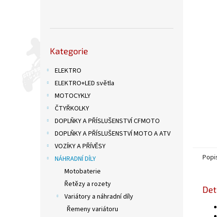
n
e
l
Přeskočit
Kategorie
kategorie
ELEKTRO
ELEKTRO+LED světla
MOTOCYKLY
ČTYŘKOLKY
DOPLŇKY A PŘÍSLUŠENSTVÍ CFMOTO
DOPLŇKY A PŘÍSLUŠENSTVÍ MOTO A ATV
VOZÍKY A PŘÍVĚSY
Popi
NÁHRADNÍ DÍLY
Motobaterie
Řetězy a rozety
Det
Variátory a náhradní díly
Řemeny variátoru