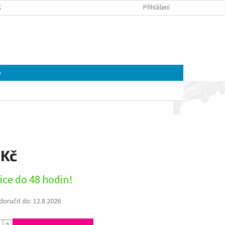
K A MOTOREK CFMOTO A GOES | ČTYŘKOLKY4U
Přihlášení
OBCHODNÍ PODMÍNKY
NÁKUPNÍ
Prázdný košík
KOŠÍK
y
 Kč
ice do 48 hodin!
oručit do:
12.8.2026