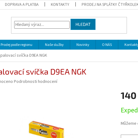
DOPRAVA A PLATBA
KONTAKTY
PRODEJ NA SPLÁTKY ČTYŘKOLE
HLEDAT
Prodej podle regionu
Naše služby
Novinky
O NÁS
Kontakt
palovací svíčka D9EA NGK
alovací svíčka D9EA NGK
né
noceno
Podrobnosti hodnocení
ní
140
u
Měrná
Exped
cena:
ek.
Můžeme d