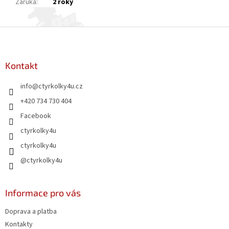
Záruka
:
2 roky
Z
á
p
a
Kontakt
t
info
@
ctyrkolky4u.cz
í
+420 734 730 404
Facebook
ctyrkolky4u
ctyrkolky4u
@ctyrkolky4u
Informace pro vás
Doprava a platba
Kontakty