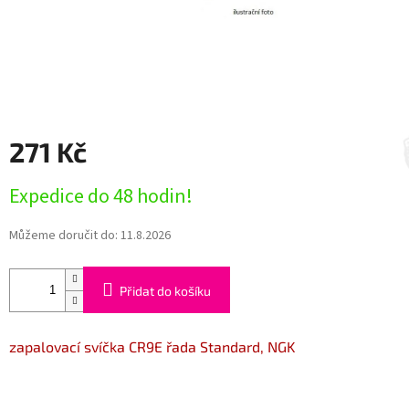
271 Kč
Měrná
Expedice do 48 hodin!
cena:
Můžeme doručit do:
11.8.2026
Přidat do košíku
zapalovací svíčka CR9E řada Standard, NGK