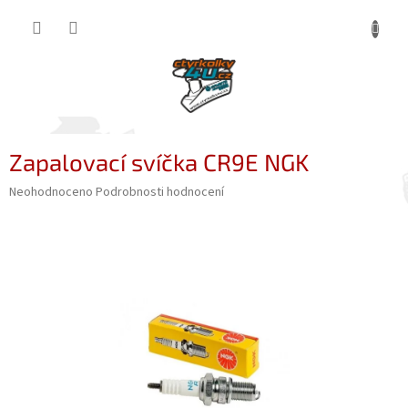
Přejít
NÁKUP
na
obsah
KOŠÍK
Zapalovací svíčka CR9E NGK
Průměrné
Neohodnoceno
Podrobnosti hodnocení
hodnocení
produktu
je
0,0
z
5
hvězdiček.