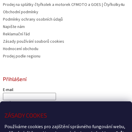
Prodej na splátky čtyřkolek a motorek CFMOTO a GOES | Čtyřkolky4u
Obchodní podmínky
Podmínky ochrany osobních údajů
Napište nám
Reklamační řád
Zásady používání souborů cookies
Hodnocení obchodu
Prodej podle regionu
Přihlášení
E-mail
Heslo
ZÁSADY COOKES
PŘIHLÁSIT SE
Používáme cookies pro zajištění správného fungování webu,
Nová registrace
Zapomenuté heslo