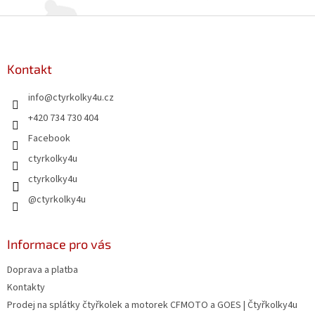
Z
á
p
a
Kontakt
t
info
@
ctyrkolky4u.cz
í
+420 734 730 404
Facebook
ctyrkolky4u
ctyrkolky4u
@ctyrkolky4u
Informace pro vás
Doprava a platba
Kontakty
Prodej na splátky čtyřkolek a motorek CFMOTO a GOES | Čtyřkolky4u