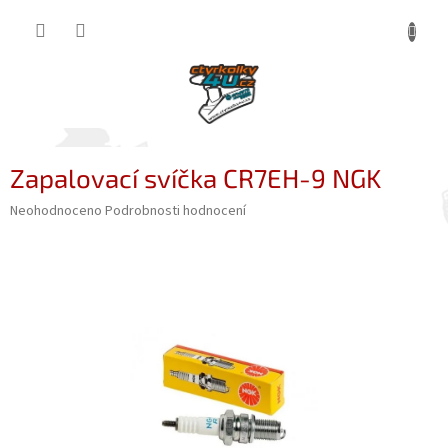
Přejít
NÁKUP
na
obsah
KOŠÍK
Zapalovací svíčka CR7EH-9 NGK
Průměrné
Neohodnoceno
Podrobnosti hodnocení
hodnocení
produktu
je
0,0
z
5
hvězdiček.