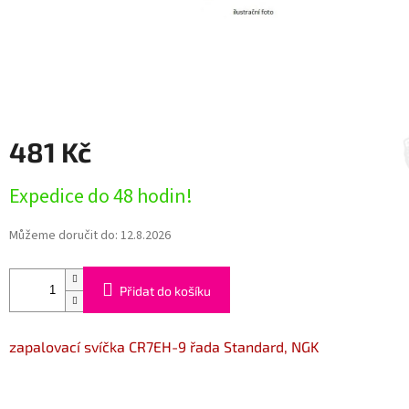
481 Kč
Měrná
Expedice do 48 hodin!
cena:
Můžeme doručit do:
12.8.2026
Přidat do košíku
zapalovací svíčka CR7EH-9 řada Standard, NGK