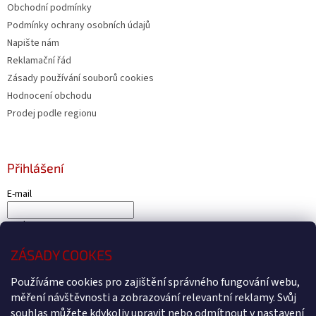
Obchodní podmínky
Podmínky ochrany osobních údajů
Napište nám
Reklamační řád
Zásady používání souborů cookies
Hodnocení obchodu
Prodej podle regionu
Přihlášení
E-mail
Heslo
ZÁSADY COOKES
PŘIHLÁSIT SE
Nová registrace
Zapomenuté heslo
Používáme cookies pro zajištění správného fungování webu,
měření návštěvnosti a zobrazování relevantní reklamy. Svůj
souhlas můžete kdykoliv upravit nebo odmítnout v nastavení