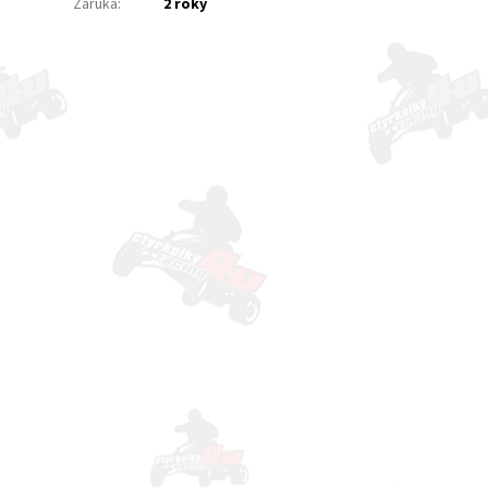
Záruka
:
2 roky