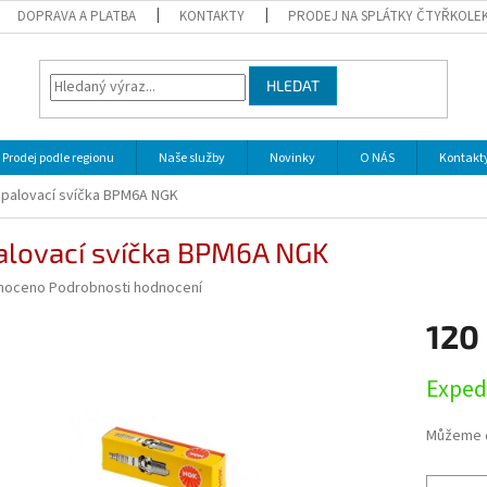
DOPRAVA A PLATBA
KONTAKTY
PRODEJ NA SPLÁTKY ČTYŘKOLE
HLEDAT
Prodej podle regionu
Naše služby
Novinky
O NÁS
Kontakt
palovací svíčka BPM6A NGK
alovací svíčka BPM6A NGK
né
noceno
Podrobnosti hodnocení
ní
120
u
Měrná
Exped
cena:
ek.
Můžeme d