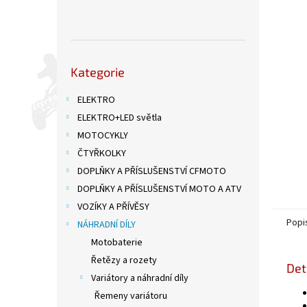
n
e
l
Přeskočit
Kategorie
kategorie
ELEKTRO
ELEKTRO+LED světla
MOTOCYKLY
ČTYŘKOLKY
DOPLŇKY A PŘÍSLUŠENSTVÍ CFMOTO
DOPLŇKY A PŘÍSLUŠENSTVÍ MOTO A ATV
VOZÍKY A PŘÍVĚSY
Popi
NÁHRADNÍ DÍLY
Motobaterie
Řetězy a rozety
Det
Variátory a náhradní díly
Řemeny variátoru