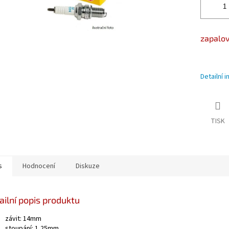
zapalov
Detailní 
TISK
s
Hodnocení
Diskuze
ailní popis produktu
závit: 14mm
stoupání: 1,25mm