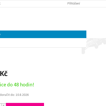
K A MOTOREK CFMOTO A GOES | ČTYŘKOLKY4U
Přihlášení
OBCHODNÍ PODMÍNKY
NÁKUPNÍ
Prázdný košík
KOŠÍK
y
 Kč
ice do 48 hodin!
oručit do:
10.8.2026