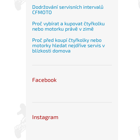
Dodržování servisních intervalů
CFMOTO
Proč vybírat a kupovat čtyřkolku
nebo motorku právě v zimě
Proč před koupí čtyřkolky nebo
motorky hledat nejdříve servis v
blízkosti domova
Facebook
Instagram