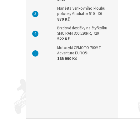
Manžeta venkovního kloubu
poloosy Gladiator 510 - X6
870 Kč
Brzdové destičky na čtyřkolku
SMC RAM 300 520RR, 720
522 Kč
Motocykl CFMOTO 700MT
Adventure EURO5+
165 990 Kč
Z
á
p