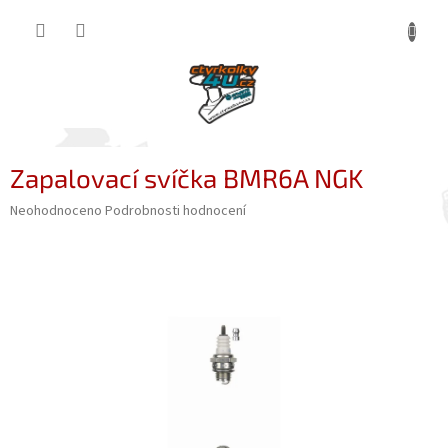
Přejít
NÁKUP
na
obsah
KOŠÍK
Zapalovací svíčka BMR6A NGK
Průměrné
Neohodnoceno
Podrobnosti hodnocení
hodnocení
produktu
je
0,0
z
5
hvězdiček.