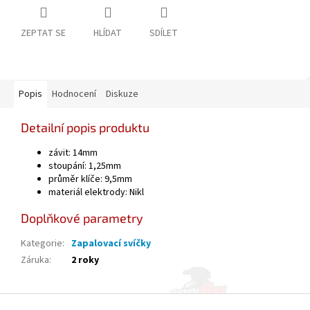
ZEPTAT SE
HLÍDAT
SDÍLET
Popis
Hodnocení
Diskuze
Detailní popis produktu
závit: 14mm
stoupání: 1,25mm
průměr klíče: 9,5mm
materiál elektrody: Nikl
Doplňkové parametry
Kategorie
:
Zapalovací svíčky
Záruka
:
2 roky
Z