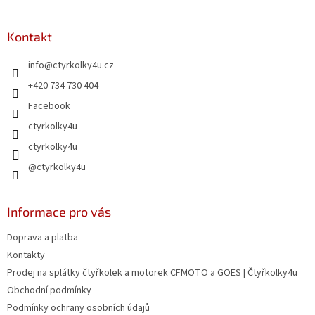
á
p
a
Kontakt
t
info
@
ctyrkolky4u.cz
í
+420 734 730 404
Facebook
ctyrkolky4u
ctyrkolky4u
@ctyrkolky4u
Informace pro vás
Doprava a platba
Kontakty
Prodej na splátky čtyřkolek a motorek CFMOTO a GOES | Čtyřkolky4u
Obchodní podmínky
Podmínky ochrany osobních údajů