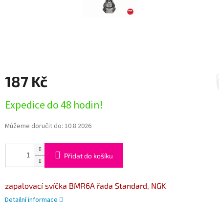
187 Kč
Měrná
Expedice do 48 hodin!
cena:
Můžeme doručit do:
10.8.2026
Přidat do košíku
zapalovací svíčka BMR6A řada Standard, NGK
Detailní informace