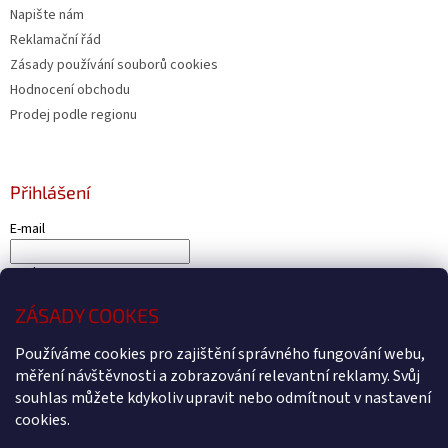
Napište nám
Reklamační řád
Zásady používání souborů cookies
Hodnocení obchodu
Prodej podle regionu
Přihlášení
E-mail
Heslo
ZÁSADY COOKES
PŘIHLÁSIT SE
Používáme cookies pro zajištění správného fungování webu,
Nová registrace
Zapomenuté heslo
měření návštěvnosti a zobrazování relevantní reklamy. Svůj
souhlas můžete kdykoliv upravit nebo odmítnout v nastavení
cookies.
Vytvořil Shoptet