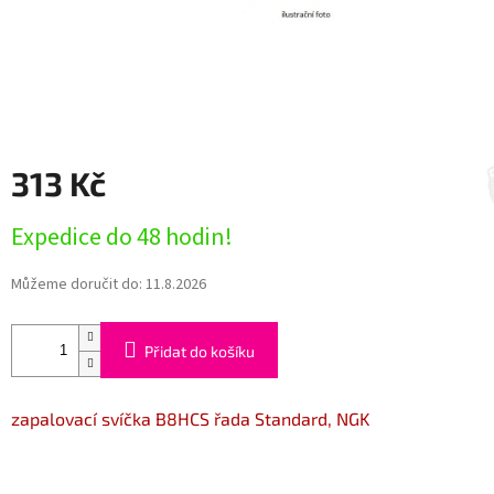
313 Kč
Měrná
Expedice do 48 hodin!
cena:
Můžeme doručit do:
11.8.2026
Přidat do košíku
zapalovací svíčka B8HCS řada Standard, NGK