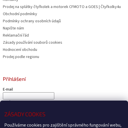
Prodej na splátky čtyřkolek a motorek CFMOTO a GOES | Čtyřkolky4u
Obchodní podmínky
Podmínky ochrany osobních údajů
Napište nám
Reklamační řád
Zásady používání souborů cookies
Hodnocení obchodu
Prodej podle regionu
Přihlášení
E-mail
Heslo
ZÁSADY COOKES
PŘIHLÁSIT SE
Nová registrace
Zapomenuté heslo
Používáme cookies pro zajištění správného fungování webu,