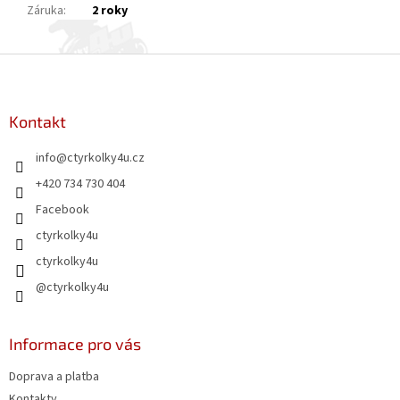
Záruka
:
2 roky
Z
á
p
a
Kontakt
t
info
@
ctyrkolky4u.cz
í
+420 734 730 404
Facebook
ctyrkolky4u
ctyrkolky4u
@ctyrkolky4u
Informace pro vás
Doprava a platba
Kontakty