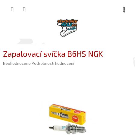
Přejít
NÁKUP
na
obsah
KOŠÍK
Zapalovací svíčka B6HS NGK
Průměrné
Neohodnoceno
Podrobnosti hodnocení
hodnocení
produktu
je
0,0
z
5
hvězdiček.