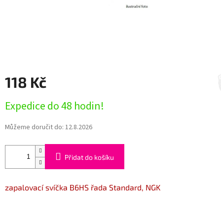
118 Kč
Měrná
Expedice do 48 hodin!
cena:
Můžeme doručit do:
12.8.2026
Přidat do košíku
zapalovací svíčka B6HS řada Standard, NGK