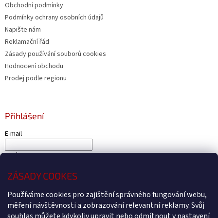
Obchodní podmínky
Podmínky ochrany osobních údajů
Napište nám
Reklamační řád
Zásady používání souborů cookies
Hodnocení obchodu
Prodej podle regionu
Přihlášení
E-mail
Heslo
ZÁSADY COOKES
PŘIHLÁSIT SE
Nová registrace
Zapomenuté heslo
Používáme cookies pro zajištění správného fungování webu,
měření návštěvnosti a zobrazování relevantní reklamy. Svůj
souhlas můžete kdykoliv upravit nebo odmítnout v nastavení