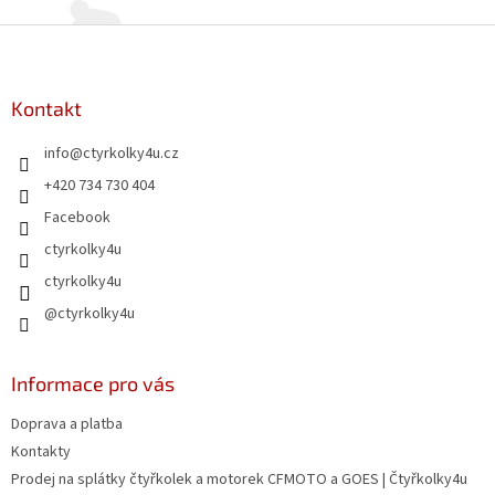
Z
á
p
a
Kontakt
t
info
@
ctyrkolky4u.cz
í
+420 734 730 404
Facebook
ctyrkolky4u
ctyrkolky4u
@ctyrkolky4u
Informace pro vás
Doprava a platba
Kontakty
Prodej na splátky čtyřkolek a motorek CFMOTO a GOES | Čtyřkolky4u