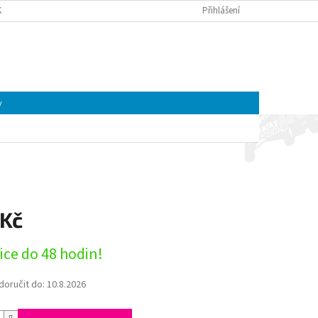
K A MOTOREK CFMOTO A GOES | ČTYŘKOLKY4U
Přihlášení
OBCHODNÍ PODMÍNKY
NÁKUPNÍ
Prázdný košík
KOŠÍK
y
 Kč
ice do 48 hodin!
oručit do:
10.8.2026