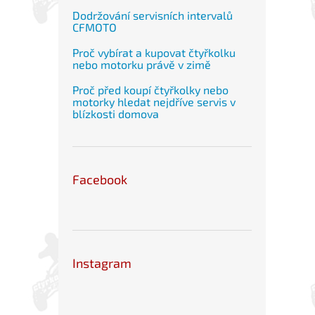
Dodržování servisních intervalů
CFMOTO
Proč vybírat a kupovat čtyřkolku
nebo motorku právě v zimě
Proč před koupí čtyřkolky nebo
motorky hledat nejdříve servis v
blízkosti domova
Facebook
Instagram