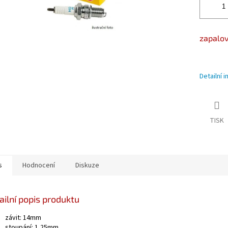
zapalov
Detailní 
TISK
s
Hodnocení
Diskuze
ailní popis produktu
závit: 14mm
stoupání: 1,25mm