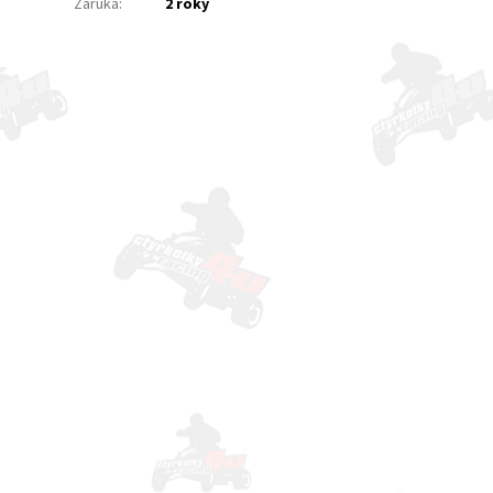
Záruka
:
2 roky