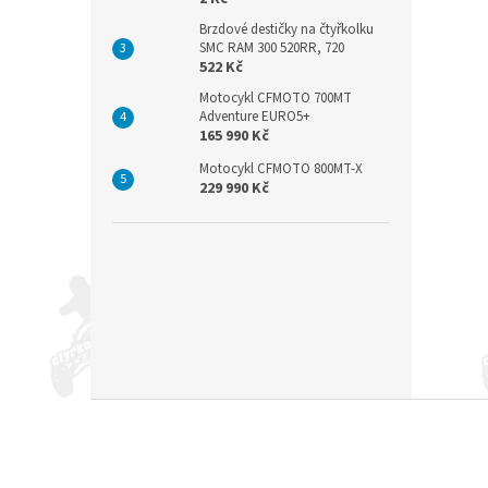
Brzdové destičky na čtyřkolku
SMC RAM 300 520RR, 720
522 Kč
Motocykl CFMOTO 700MT
Adventure EURO5+
165 990 Kč
Motocykl CFMOTO 800MT-X
229 990 Kč
Z
á
p
a