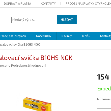
DOPRAVA A PLATBA
KONTAKTY
PRODEJ NA SPLÁTKY ČTYŘKOLE
HLEDAT
Prodej podle regionu
Naše služby
Novinky
O NÁS
Kontakt
palovací svíčka B10HS NGK
alovací svíčka B10HS NGK
né
noceno
Podrobnosti hodnocení
ní
154
u
Měrná
Exped
cena:
ek.
Můžeme d