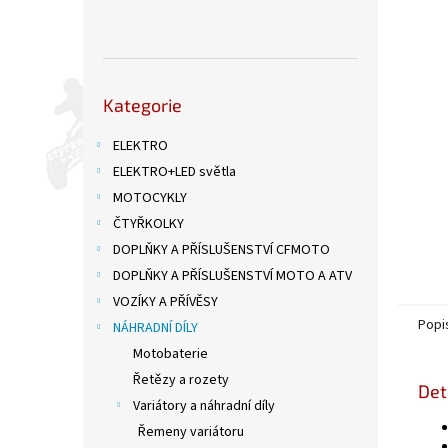
n
e
l
Přeskočit
Kategorie
kategorie
ELEKTRO
ELEKTRO+LED světla
MOTOCYKLY
ČTYŘKOLKY
DOPLŇKY A PŘÍSLUŠENSTVÍ CFMOTO
DOPLŇKY A PŘÍSLUŠENSTVÍ MOTO A ATV
VOZÍKY A PŘÍVĚSY
Popi
NÁHRADNÍ DÍLY
Motobaterie
Řetězy a rozety
Det
Variátory a náhradní díly
Řemeny variátoru