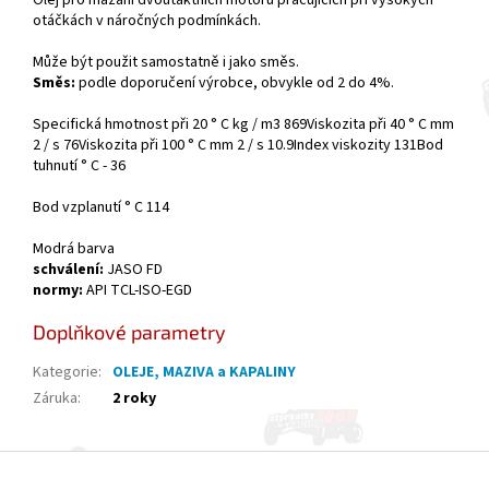
otáčkách v náročných podmínkách.
Může být použit samostatně i jako směs.
Směs:
podle doporučení výrobce, obvykle od 2 do 4%.
Specifická hmotnost při 20 ° C kg / m3 869Viskozita při 40 ° C mm
2 / s 76Viskozita při 100 ° C mm 2 / s 10.9Index viskozity 131Bod
tuhnutí ° C - 36
Bod vzplanutí ° C 114
Modrá barva
schválení:
JASO FD
normy:
API TCL-ISO-EGD
Doplňkové parametry
Kategorie
:
OLEJE, MAZIVA a KAPALINY
Záruka
:
2 roky
Z
á