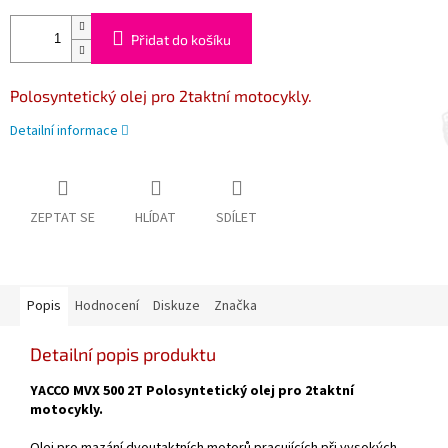
Přidat do košíku
Polosyntetický olej pro 2taktní motocykly.
Detailní informace
ZEPTAT SE
HLÍDAT
SDÍLET
Popis
Hodnocení
Diskuze
Značka
Detailní popis produktu
YACCO MVX 500 2T Polosyntetický olej pro 2taktní
motocykly.
Olej pro mazání dvoutaktních motorů pracujících při vysokých