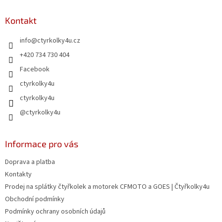
p
a
Kontakt
t
info
@
ctyrkolky4u.cz
í
+420 734 730 404
Facebook
ctyrkolky4u
ctyrkolky4u
@ctyrkolky4u
Informace pro vás
Doprava a platba
Kontakty
Prodej na splátky čtyřkolek a motorek CFMOTO a GOES | Čtyřkolky4u
Obchodní podmínky
Podmínky ochrany osobních údajů