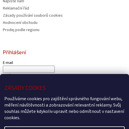
Napište nám
Reklamační řád
Zásady používání souborů cookies
Hodnocení obchodu
Prodej podle regionu
Přihlášení
E-mail
Heslo
ZÁSADY COOKES
PŘIHLÁSIT SE
Nová registrace
Zapomenuté heslo
Používáme cookies pro zajištění správného fungování webu,
měření návštěvnosti a zobrazování relevantní reklamy. Svůj
souhlas můžete kdykoliv upravit nebo odmítnout v nastavení
cookies.
Vytvořil Shoptet