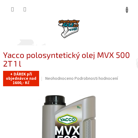
Přejít
NÁKUP
na
obsah
KOŠÍK
Yacco polosyntetický olej MVX 500
2T 1 l
+ DÁREK při
Průměrné
Neohodnoceno
Podrobnosti hodnocení
objednávce nad
1600,- Kč
hodnocení
produktu
je
0,0
z
5
hvězdiček.