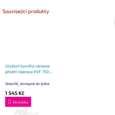
Související produkty
Uložení horního ramene
přední nápravy KVF 750
Brute Force 750i 4x4 05-1
Sklad DE, dostupné do týdne
1 545 Kč
Do košíku