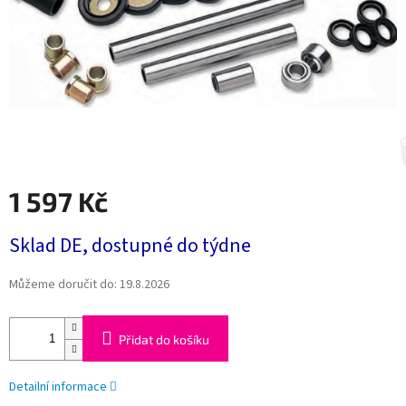
1 597 Kč
Měrná
Sklad DE, dostupné do týdne
cena:
Můžeme doručit do:
19.8.2026
Přidat do košíku
Detailní informace