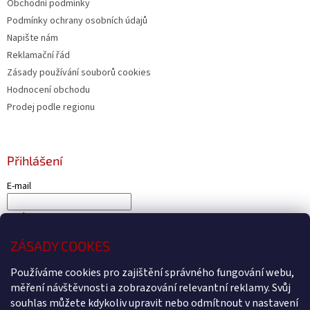
Obchodní podmínky
Podmínky ochrany osobních údajů
Napište nám
Reklamační řád
Zásady používání souborů cookies
Hodnocení obchodu
Prodej podle regionu
Přihlášení
E-mail
Heslo
ZÁSADY COOKES
PŘIHLÁSIT SE
Nová registrace
Zapomenuté heslo
Používáme cookies pro zajištění správného fungování webu,
měření návštěvnosti a zobrazování relevantní reklamy. Svůj
souhlas můžete kdykoliv upravit nebo odmítnout v nastavení