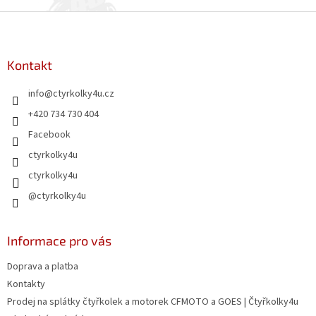
Z
á
p
a
Kontakt
t
info
@
ctyrkolky4u.cz
í
+420 734 730 404
Facebook
ctyrkolky4u
ctyrkolky4u
@ctyrkolky4u
Informace pro vás
Doprava a platba
Kontakty
Prodej na splátky čtyřkolek a motorek CFMOTO a GOES | Čtyřkolky4u