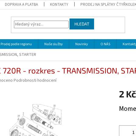
DOPRAVA A PLATBA
KONTAKTY
PRODEJ NA SPLÁTKY ČTYŘKOLE
HLEDAT
Prodej podle regionu
Naše služby
Novinky
O NÁS
Kontakt
NSMISSION, STARTER
 720R - rozkres - TRANSMISSION, ST
né
noceno
Podrobnosti hodnocení
ní
2 Kč
u
Měrná
Momen
cena:
ek.