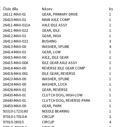
.
Číslo dílu
Název
ks
26111-MAX-01
GEAR, PRIMARY DRIVE
1
26410-MAX-02
MAIN AXLE COMP
1
26411-MAX-021A
AXLE IDLE ASSY
1
26411-MAX-022
GEAR, IDLE
1
26412-MAX-02
GEAR, HIGH
1
26412-MAX-022
BUSHING
3
26413-MAX-00
WASHER, SPLINE
4
26414-MAX-02
GEAR, LOW
1
26415-MAX-00
AXLE, IDLE GEAR
1
26415-MAX-00A
IDLE GEAR AXLE ASSY
1
26416-MAX-00
REVERSE IDLE GEAR COMP
1
26416-MAX-001
IDLE GEAR, REVERSE
1
26423-MAX-00
WASHER, SPLINE
1
26424-MAX-00
WASHER, LOCK
1
26426-MAX-02
GEAR, REVERSE
1
26430-MAX-01
CLUTCH DOG, HIGH-LOW
1
26440-MAX-01
CLUTCH DOG, REVERSE-PARK
1
26450-MAX-00
GEAR, PARK
1
93310-1723160
NEEDLE BEARING
1
97010-17010-K
CIRCLIP
2
97010-28015
CIRCLIP
4