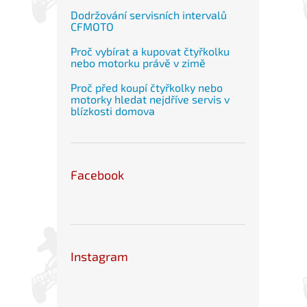
Dodržování servisních intervalů
CFMOTO
Proč vybírat a kupovat čtyřkolku
nebo motorku právě v zimě
Proč před koupí čtyřkolky nebo
motorky hledat nejdříve servis v
blízkosti domova
Facebook
Instagram