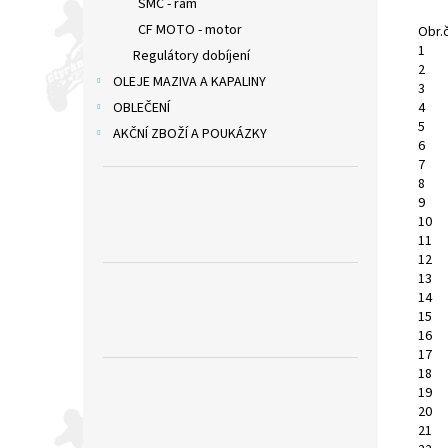
SMC - rám
CF MOTO - motor
Obr.č
1
Regulátory dobíjení
2
OLEJE MAZIVA A KAPALINY
3
OBLEČENÍ
4
5
AKČNÍ ZBOŽÍ A POUKÁZKY
6
7
8
9
10
11
12
13
14
15
16
17
18
19
20
21