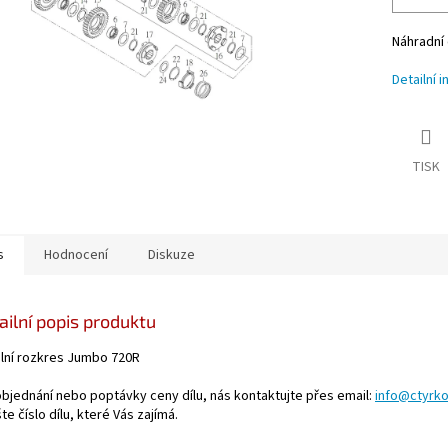
Náhradní 
Detailní 
TISK
s
Hodnocení
Diskuze
ailní popis produktu
ilní rozkres Jumbo 720R
objednání nebo poptávky ceny dílu, nás kontaktujte přes email:
info@ctyrko
te číslo dílu, které Vás zajímá.