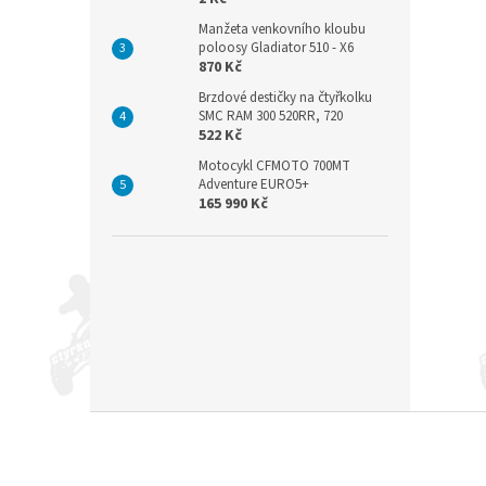
Manžeta venkovního kloubu
poloosy Gladiator 510 - X6
870 Kč
Brzdové destičky na čtyřkolku
SMC RAM 300 520RR, 720
522 Kč
Motocykl CFMOTO 700MT
Adventure EURO5+
165 990 Kč
Z
á
p