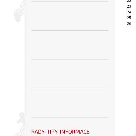
22
23
24
25
26
RADY, TIPY, INFORMACE