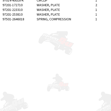
97014-40018-K
CIRCLIP
1
97201-172710
WASHER, PLATE
2
97201-223310
WASHER, PLATE
1
97201-253810
WASHER, PLATE
1
97501-2646018
SPRING, COMPRESSION
1