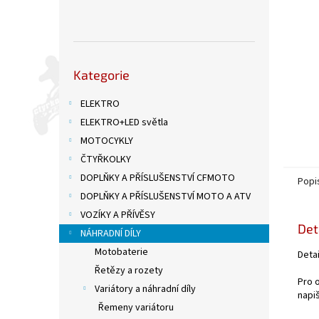
n
e
l
Přeskočit
Kategorie
kategorie
ELEKTRO
ELEKTRO+LED světla
MOTOCYKLY
ČTYŘKOLKY
DOPLŇKY A PŘÍSLUŠENSTVÍ CFMOTO
Popi
DOPLŇKY A PŘÍSLUŠENSTVÍ MOTO A ATV
VOZÍKY A PŘÍVĚSY
Det
NÁHRADNÍ DÍLY
Motobaterie
Deta
Řetězy a rozety
Pro 
Variátory a náhradní díly
napiš
Řemeny variátoru