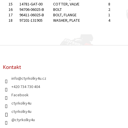
15
14781-GAT-00
COTTER, VALVE
8
16
94706-06025-B
BOLT
2
17
96411-06025-B
BOLT, FLANGE
1
18
97201-131905
WASHER, PLATE
4
Z
á
p
a
Kontakt
t
info
@
ctyrkolky4u.cz
í
+420 734 730 404
Facebook
ctyrkolky4u
ctyrkolky4u
@ctyrkolky4u