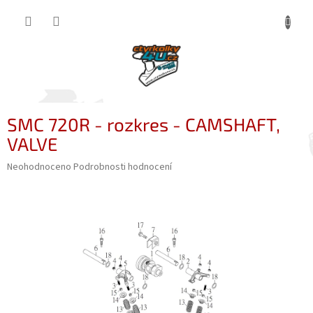
Přejít
NÁKUP
na
obsah
KOŠÍK
SMC 720R - rozkres - CAMSHAFT,
VALVE
Průměrné
Neohodnoceno
Podrobnosti hodnocení
hodnocení
produktu
je
0,0
z
5
hvězdiček.