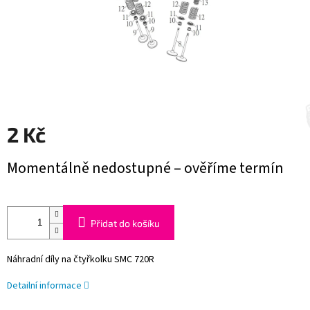
2 Kč
Měrná
Momentálně nedostupné – ověříme termín
cena:
Přidat do košíku
Náhradní díly na čtyřkolku SMC 720R
Detailní informace