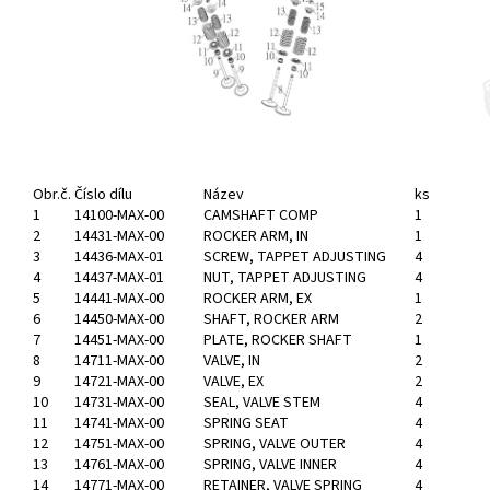
Obr.č.
Číslo dílu
Název
ks
1
14100-MAX-00
CAMSHAFT COMP
1
2
14431-MAX-00
ROCKER ARM, IN
1
3
14436-MAX-01
SCREW, TAPPET ADJUSTING
4
4
14437-MAX-01
NUT, TAPPET ADJUSTING
4
5
14441-MAX-00
ROCKER ARM, EX
1
6
14450-MAX-00
SHAFT, ROCKER ARM
2
7
14451-MAX-00
PLATE, ROCKER SHAFT
1
8
14711-MAX-00
VALVE, IN
2
9
14721-MAX-00
VALVE, EX
2
10
14731-MAX-00
SEAL, VALVE STEM
4
11
14741-MAX-00
SPRING SEAT
4
12
14751-MAX-00
SPRING, VALVE OUTER
4
13
14761-MAX-00
SPRING, VALVE INNER
4
14
14771-MAX-00
RETAINER, VALVE SPRING
4