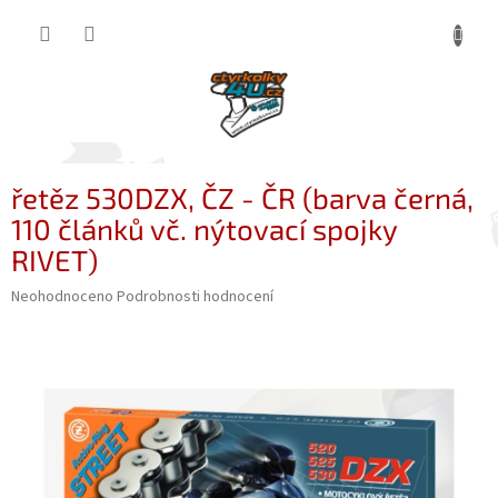
Přejít
NÁKUP
na
obsah
KOŠÍK
řetěz 530DZX, ČZ - ČR (barva černá,
110 článků vč. nýtovací spojky
RIVET)
Průměrné
Neohodnoceno
Podrobnosti hodnocení
hodnocení
produktu
je
0,0
z
5
hvězdiček.