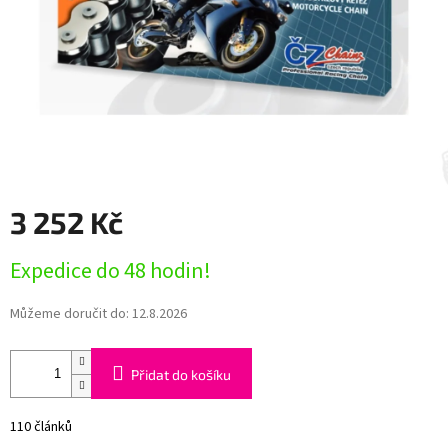
3 252 Kč
Měrná
Expedice do 48 hodin!
cena:
Můžeme doručit do:
12.8.2026
Přidat do košíku
110 článků