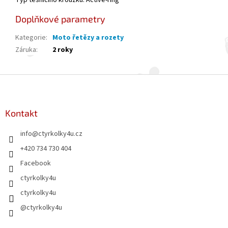
Typ těsnícího kroužku: Active-ring
Doplňkové parametry
Kategorie
:
Moto řetězy a rozety
Záruka
:
2 roky
Z
á
p
a
Kontakt
t
info
@
ctyrkolky4u.cz
í
+420 734 730 404
Facebook
ctyrkolky4u
ctyrkolky4u
@ctyrkolky4u