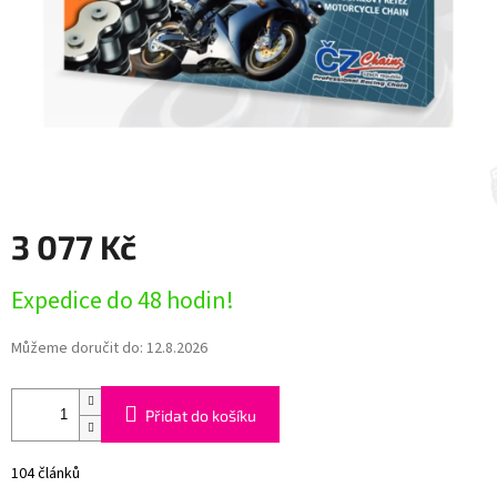
3 077 Kč
Měrná
Expedice do 48 hodin!
cena:
Můžeme doručit do:
12.8.2026
Přidat do košíku
104 článků