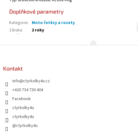
Typ těsnícího kroužku: Active-ring
Doplňkové parametry
Kategorie
:
Moto řetězy a rozety
Záruka
:
2 roky
Z
á
p
a
Kontakt
t
info
@
ctyrkolky4u.cz
í
+420 734 730 404
Facebook
ctyrkolky4u
ctyrkolky4u
@ctyrkolky4u