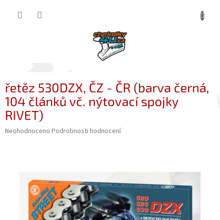
Přejít
NÁKUP
na
obsah
KOŠÍK
řetěz 530DZX, ČZ - ČR (barva černá,
104 článků vč. nýtovací spojky
RIVET)
Průměrné
Neohodnoceno
Podrobnosti hodnocení
hodnocení
produktu
je
0,0
z
5
hvězdiček.