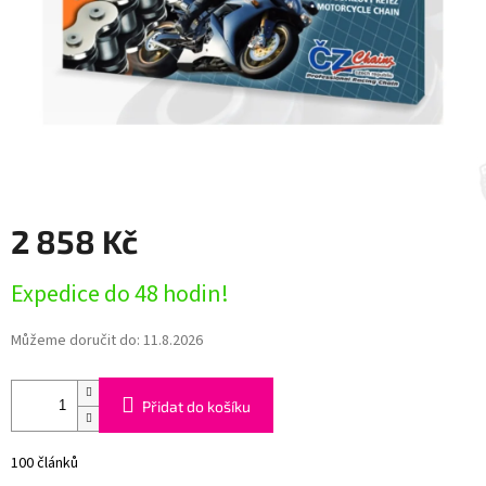
2 858 Kč
Měrná
Expedice do 48 hodin!
cena:
Můžeme doručit do:
11.8.2026
Přidat do košíku
100 článků