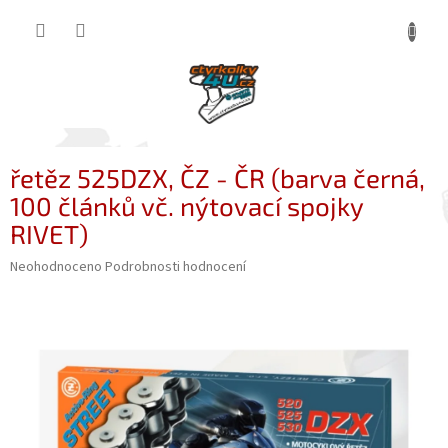
Přejít
NÁKUP
na
obsah
KOŠÍK
řetěz 525DZX, ČZ - ČR (barva černá,
100 článků vč. nýtovací spojky
RIVET)
Průměrné
Neohodnoceno
Podrobnosti hodnocení
hodnocení
produktu
je
0,0
z
5
hvězdiček.