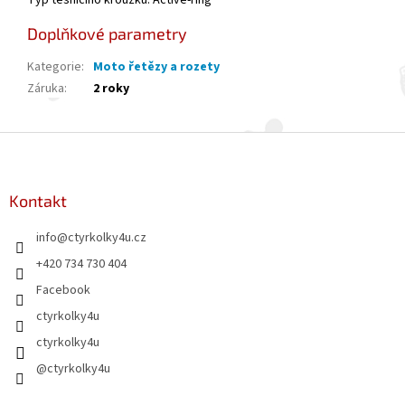
Typ těsnícího kroužku: Active-ring
Doplňkové parametry
Kategorie
:
Moto řetězy a rozety
Záruka
:
2 roky
Z
á
p
a
Kontakt
t
info
@
ctyrkolky4u.cz
í
+420 734 730 404
Facebook
ctyrkolky4u
ctyrkolky4u
@ctyrkolky4u