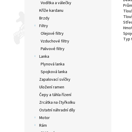
Délk
Vodítka a válečky
Prům
Kříže kardanu
Tlouš
Tlou
Brzdy
Střed
Filtry
Hmot
Olejové filtry
Spoj
Typ 
Vzduchové filtry
Palivové filtry
Lanka
Plynová lanka
Spojková lanka
Zapalovací svíčky
Uložení ramen
Čepy a táhla řízení
Zrcátka na čtyřkolku
Ostatní náhradní díly
Motor
Rám