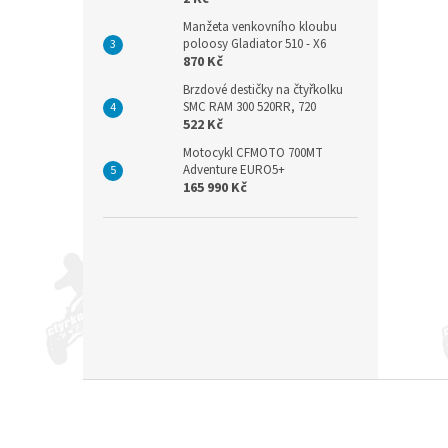
Manžeta venkovního kloubu
poloosy Gladiator 510 - X6
870 Kč
Brzdové destičky na čtyřkolku
SMC RAM 300 520RR, 720
522 Kč
Motocykl CFMOTO 700MT
Adventure EURO5+
165 990 Kč
Z
á
p