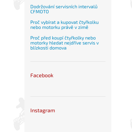
Dodržování servisních intervalů
CFMOTO
Proč vybírat a kupovat čtyřkolku
nebo motorku právě v zimě
Proč před koupí čtyřkolky nebo
motorky hledat nejdříve servis v
blízkosti domova
Facebook
Instagram