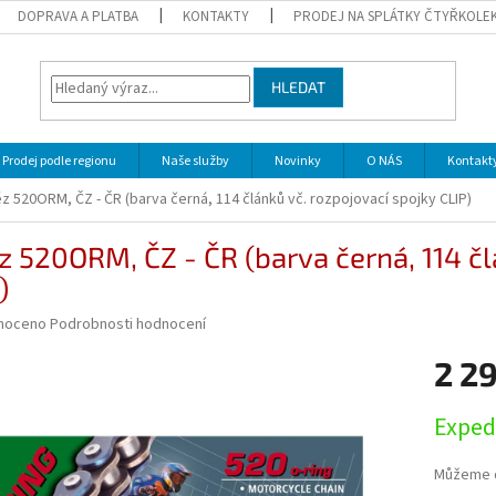
DOPRAVA A PLATBA
KONTAKTY
PRODEJ NA SPLÁTKY ČTYŘKOLE
HLEDAT
Prodej podle regionu
Naše služby
Novinky
O NÁS
Kontakt
z 520ORM, ČZ - ČR (barva černá, 114 článků vč. rozpojovací spojky CLIP)
z 520ORM, ČZ - ČR (barva černá, 114 čl
)
né
noceno
Podrobnosti hodnocení
ní
2 2
u
Měrná
Exped
cena:
ek.
Můžeme d