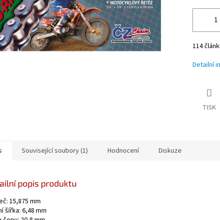
114 článk
Detailní 
TISK
s
Související soubory (1)
Hodnocení
Diskuze
ailní popis produktu
eč: 15,875 mm
ní šířka: 6,48 mm