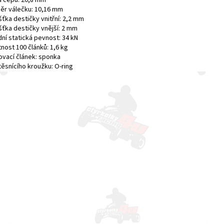
a čepu: 20,8 mm
ěr válečku: 10,16 mm
ťka destičky vnitřní: 2,2 mm
šťka destičky vnější: 2 mm
ní statická pevnost: 34 kN
nost 100 článků: 1,6 kg
ovací článek: sponka
těsnícího kroužku: O-ring