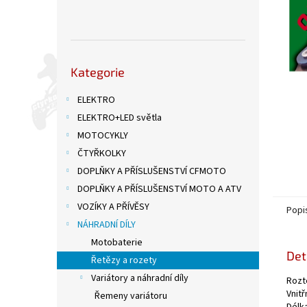
n
e
l
Přeskočit
Kategorie
kategorie
ELEKTRO
ELEKTRO+LED světla
MOTOCYKLY
ČTYŘKOLKY
DOPLŇKY A PŘÍSLUŠENSTVÍ CFMOTO
DOPLŇKY A PŘÍSLUŠENSTVÍ MOTO A ATV
VOZÍKY A PŘÍVĚSY
Popi
NÁHRADNÍ DÍLY
Motobaterie
Det
Řetězy a rozety
Variátory a náhradní díly
Rozt
Vnitř
Řemeny variátoru