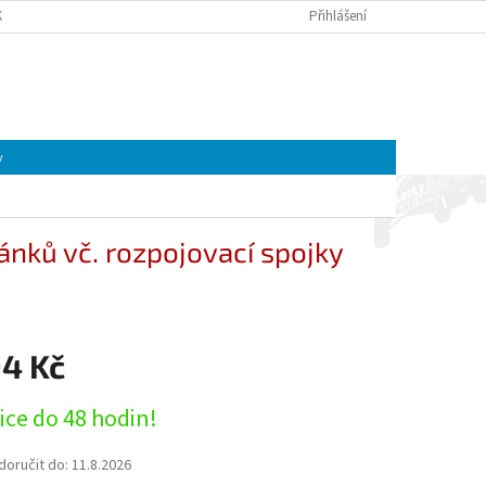
K A MOTOREK CFMOTO A GOES | ČTYŘKOLKY4U
Přihlášení
OBCHODNÍ PODMÍNKY
NÁKUPNÍ
Prázdný košík
KOŠÍK
y
ánků vč. rozpojovací spojky
94 Kč
ice do 48 hodin!
oručit do:
11.8.2026