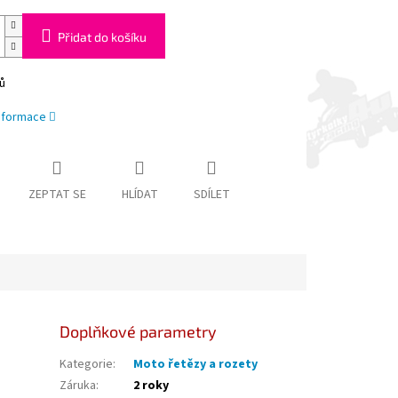
Přidat do košíku
ů
informace
ZEPTAT SE
HLÍDAT
SDÍLET
Doplňkové parametry
Kategorie
:
Moto řetězy a rozety
Záruka
:
2 roky