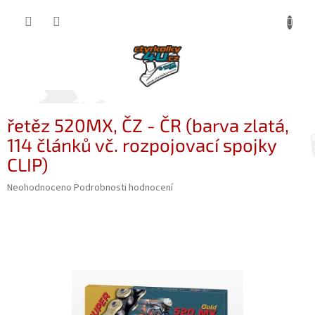
Přejít
NÁKUP
na
obsah
KOŠÍK
řetěz 520MX, ČZ - ČR (barva zlatá,
114 článků vč. rozpojovací spojky
CLIP)
Průměrné
Neohodnoceno
Podrobnosti hodnocení
hodnocení
produktu
je
0,0
z
5
hvězdiček.