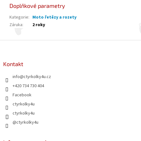
Doplňkové parametry
Kategorie
:
Moto řetězy a rozety
Záruka
:
2 roky
Z
á
p
a
Kontakt
t
info
@
ctyrkolky4u.cz
í
+420 734 730 404
Facebook
ctyrkolky4u
ctyrkolky4u
@ctyrkolky4u