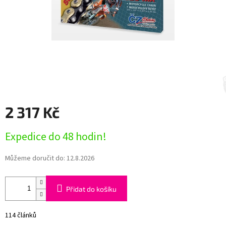
2 317 Kč
Měrná
Expedice do 48 hodin!
cena:
Můžeme doručit do:
12.8.2026
Přidat do košíku
114 článků