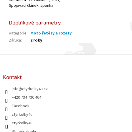
Hmotnost 100 článků: 1,05 kg
Spojovací článek: sponka
Doplňkové parametry
Kategorie
:
Moto řetězy a rozety
Záruka
:
2 roky
Z
á
p
a
Kontakt
t
info
@
ctyrkolky4u.cz
í
+420 734 730 404
Facebook
ctyrkolky4u
ctyrkolky4u
@ctyrkolky4u