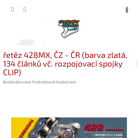
Přejít
NÁKUP
na
obsah
KOŠÍK
řetěz 428MX, ČZ - ČR (barva zlatá,
134 článků vč. rozpojovací spojky
CLIP)
Průměrné
Neohodnoceno
Podrobnosti hodnocení
hodnocení
produktu
je
0,0
z
5
hvězdiček.