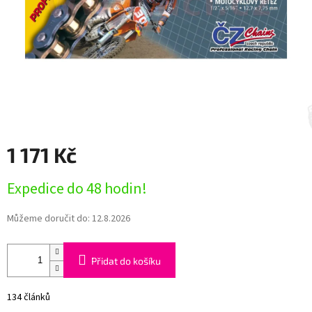
1 171 Kč
Měrná
Expedice do 48 hodin!
cena:
Můžeme doručit do:
12.8.2026
Přidat do košíku
134 článků