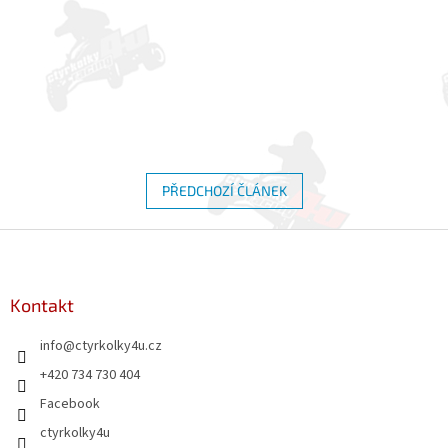
PŘEDCHOZÍ ČLÁNEK
Z
á
p
a
Kontakt
t
info
@
ctyrkolky4u.cz
í
+420 734 730 404
Facebook
ctyrkolky4u