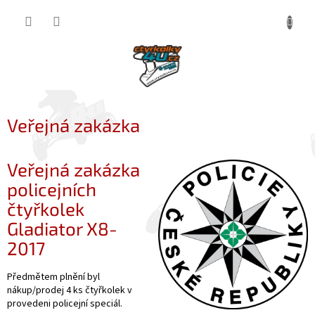
Přejít
NÁKUP
na
obsah
KOŠÍK
Veřejná zakázka
Veřejná zakázka
policejních
čtyřkolek
Gladiator X8-
2017
Předmětem plnění byl
nákup/prodej 4 ks čtyřkolek v
provedeni policejní speciál.