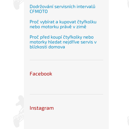
Dodržování servisních intervalů
CFMOTO
Proč vybírat a kupovat čtyřkolku
nebo motorku právě v zimě
Proč před koupí čtyřkolky nebo
motorky hledat nejdříve servis v
blízkosti domova
Facebook
Instagram