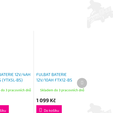
BATERIE 12V/4AH
FULBAT BATERIE
 (YTX5L-BS)
12V/10AH FTX12-BS
Další
produkt
DRR, HONDA,
(YTX12-BS) ACCESS
 do 3 pracovních dnů
Skladem do 3 pracovních dnů
SQVARNA,
TOMAHAWK, MAX,
GAS GAS
SUZUKI, KAWASAKI,
1 099 Kč
KYMCO
šíku
Do košíku