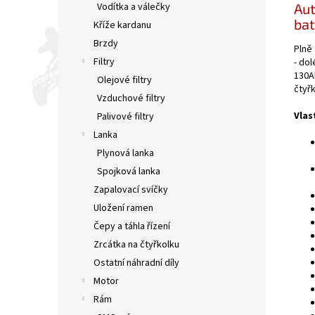
Aut
Vodítka a válečky
bat
Kříže kardanu
Brzdy
Plně 
Filtry
- do
130A
Olejové filtry
čtyř
Vzduchové filtry
Vlas
Palivové filtry
Lanka
Plynová lanka
Spojková lanka
Zapalovací svíčky
Uložení ramen
Čepy a táhla řízení
Zrcátka na čtyřkolku
Ostatní náhradní díly
Motor
Rám