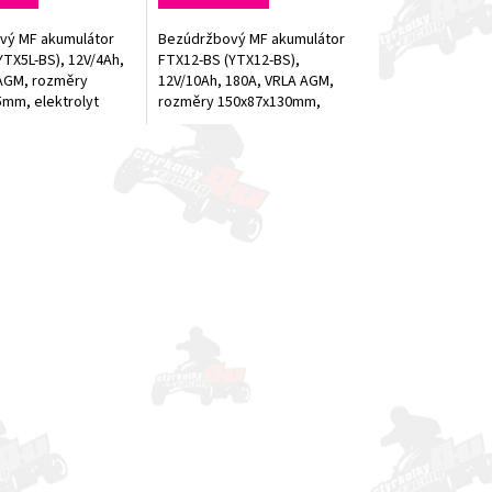
vý MF akumulátor
Bezúdržbový MF akumulátor
YTX5L-BS), 12V/4Ah,
FTX12-BS (YTX12-BS),
AGM, rozměry
12V/10Ah, 180A, VRLA AGM,
mm, elektrolyt
rozměry 150x87x130mm,
lení
elektrolyt součástí balení