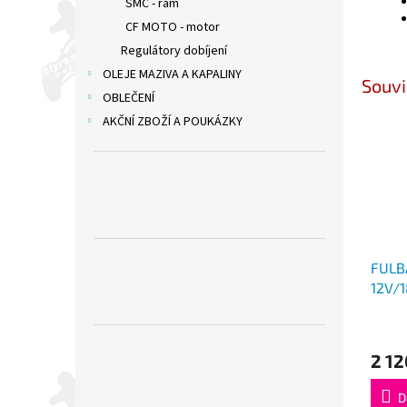
SMC - rám
CF MOTO - motor
Regulátory dobíjení
OLEJE MAZIVA A KAPALINY
Souvi
OBLEČENÍ
AKČNÍ ZBOŽÍ A POUKÁZKY
FULB
12V/
(YTX2
800,
AM, 
2 12
D