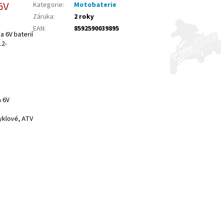
6V
Kategorie
:
Motobaterie
Záruka
:
2 roky
EAN
:
8592590039895
a 6V baterií
.2-
a 6V
yklové, ATV