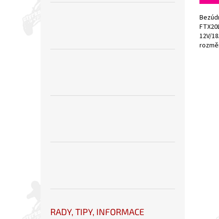
Bezúd
FTX20L
12V/18
rozmě
elektr
RADY, TIPY, INFORMACE