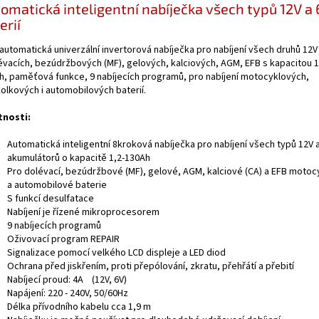
omatická inteligentní nabíječka všech typů 12V a 
erií
automatická univerzální invertorová nabíječka pro nabíjení všech druhů 12V 
lévacích, bezúdržbových (MF), gelových, kalciových, AGM, EFB s kapacitou 1
h, paměťová funkce, 9 nabíjecích programů, pro nabíjení motocyklových,
kolkových i automobilových baterií.
tnosti:
Automatická inteligentní 8kroková nabíječka pro nabíjení všech typů 12V 
akumulátorů o kapacitě 1,2-130Ah
Pro dolévací, bezúdržbové (MF), gelové, AGM, kalciové (CA) a EFB motoc
a automobilové baterie
S funkcí desulfatace
Nabíjení je řízené mikroprocesorem
9 nabíjecích programů
Oživovací program REPAIR
Signalizace pomocí velkého LCD displeje a LED diod
Ochrana před jiskřením, proti přepólování, zkratu, přehřátí a přebití
Nabíjecí proud: 4A (12V, 6V)
Napájení: 220 - 240V, 50/60Hz
Délka přívodního kabelu cca 1,9 m