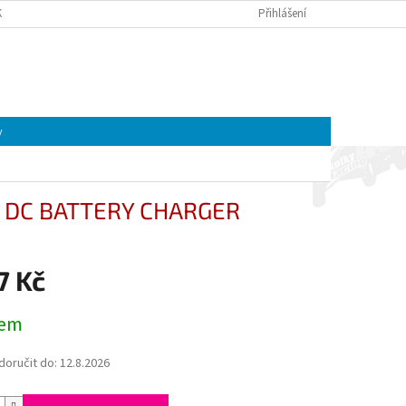
K A MOTOREK CFMOTO A GOES | ČTYŘKOLKY4U
Přihlášení
OBCHODNÍ PODMÍNKY
NÁKUPNÍ
Prázdný košík
KOŠÍK
y
 4A DC BATTERY CHARGER
7 Kč
dem
oručit do:
12.8.2026