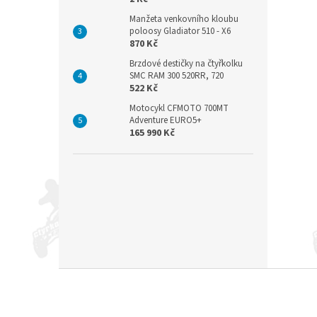
Manžeta venkovního kloubu
poloosy Gladiator 510 - X6
870 Kč
Brzdové destičky na čtyřkolku
SMC RAM 300 520RR, 720
522 Kč
Motocykl CFMOTO 700MT
Adventure EURO5+
165 990 Kč
Z
á
p