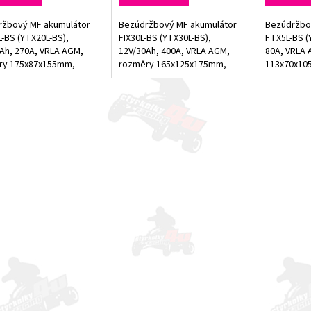
ržbový MF akumulátor
Bezúdržbový MF akumulátor
Bezúdržbo
-BS (YTX20L-BS),
FIX30L-BS (YTX30L-BS),
FTX5L-BS (
Ah, 270A, VRLA AGM,
12V/30Ah, 400A, VRLA AGM,
80A, VRLA 
ry 175x87x155mm,
rozměry 165x125x175mm,
113x70x105
olyt součástí balení
elektrolyt součástí balení
součástí ba