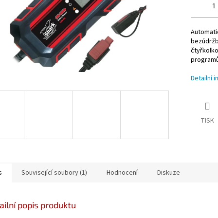
Automatic
bezúdržb
čtyřkolko
programů,
Detailní 
TISK
s
Související soubory (1)
Hodnocení
Diskuze
ailní popis produktu