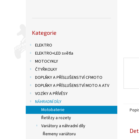
n
e
l
Přeskočit
Kategorie
kategorie
ELEKTRO
ELEKTRO+LED světla
MOTOCYKLY
ČTYŘKOLKY
DOPLŇKY A PŘÍSLUŠENSTVÍ CFMOTO
DOPLŇKY A PŘÍSLUŠENSTVÍ MOTO A ATV
VOZÍKY A PŘÍVĚSY
NÁHRADNÍ DÍLY
Motobaterie
Popi
Řetězy a rozety
Variátory a náhradní díly
Det
Řemeny variátoru