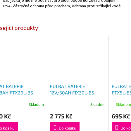
Nabíječku je možné používat pro dlouhodobé udržovací dobíjení
IP54 - částečná ochrana před prachem, ochrana proti stříkající vodě
sející produkty
AT BATERIE
FULBAT BATERIE
FULBAT 
18AH FTX20L-BS
12V/30AH FIX30L-BS
FTX5L-BS
0L-BS) LINHAI 300-
(YTX30L-BS) SEGWAY, CF
ACCESS 
Skladem
Skladem
Skladem
 TGB 325-1000, CAN-
MOTO, POLARIS, HARLEY
KTM, HU
POLARIS, YAMAHA
DAVIDSON
SUZUKI, 
0 Kč
2 775 Kč
695 Kč
o košíku
Do košíku
Do ko