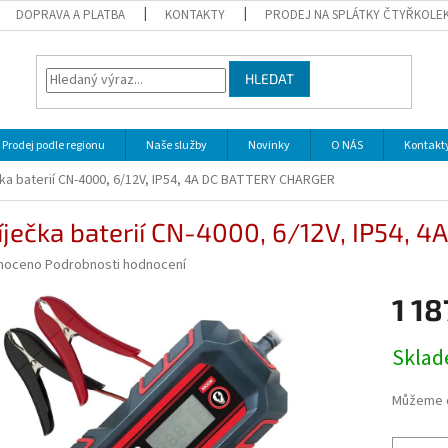
DOPRAVA A PLATBA
KONTAKTY
PRODEJ NA SPLÁTKY ČTYŘKOLE
HLEDAT
Prodej podle regionu
Naše služby
Novinky
O NÁS
Kontakt
ka baterií CN-4000, 6/12V, IP54, 4A DC BATTERY CHARGER
íječka baterií CN-4000, 6/12V, IP54,
né
noceno
Podrobnosti hodnocení
ní
1 18
u
Měrná
Skla
cena:
ek.
Můžeme d