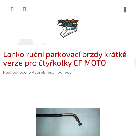
Přejít
NÁKUP
na
obsah
KOŠÍK
Lanko ruční parkovací brzdy krátké
verze pro čtyřkolky CF MOTO
Průměrné
Neohodnoceno
Podrobnosti hodnocení
hodnocení
produktu
je
0,0
z
5
hvězdiček.