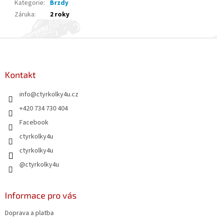
Kategorie
:
Brzdy
Záruka
:
2 roky
Z
á
p
a
Kontakt
t
info
@
ctyrkolky4u.cz
í
+420 734 730 404
Facebook
ctyrkolky4u
ctyrkolky4u
@ctyrkolky4u
Informace pro vás
Doprava a platba