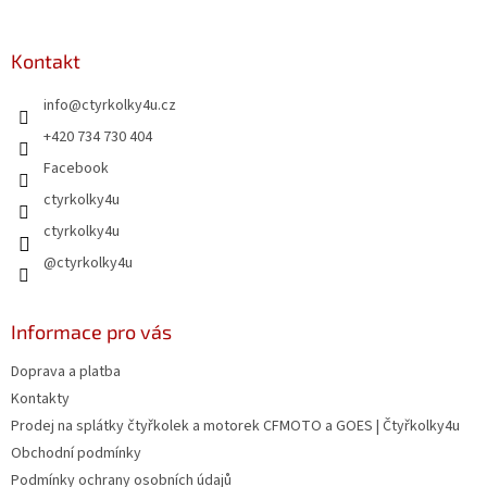
á
p
a
Kontakt
t
info
@
ctyrkolky4u.cz
í
+420 734 730 404
Facebook
ctyrkolky4u
ctyrkolky4u
@ctyrkolky4u
Informace pro vás
Doprava a platba
Kontakty
Prodej na splátky čtyřkolek a motorek CFMOTO a GOES | Čtyřkolky4u
Obchodní podmínky
Podmínky ochrany osobních údajů