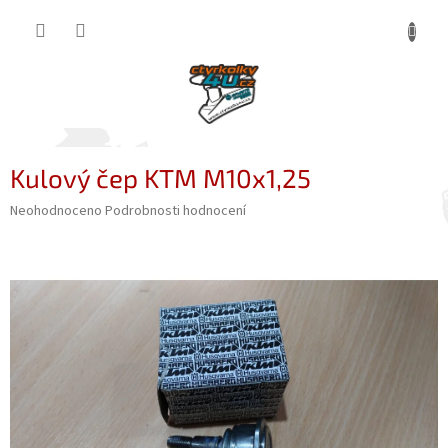
Přejít
NÁKUP
na
obsah
KOŠÍK
Kulový čep KTM M10x1,25
Průměrné
Neohodnoceno
Podrobnosti hodnocení
hodnocení
produktu
je
0,0
z
5
hvězdiček.