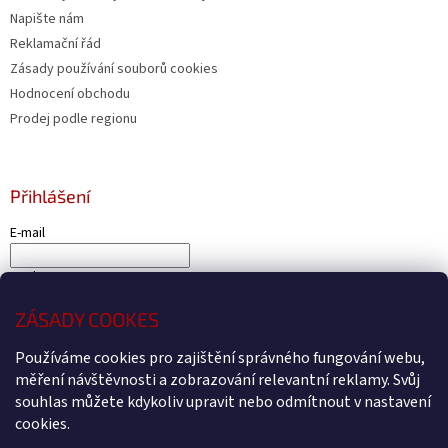
Napište nám
Reklamační řád
Zásady používání souborů cookies
Hodnocení obchodu
Prodej podle regionu
Přihlášení
E-mail
Heslo
ZÁSADY COOKES
PŘIHLÁSIT SE
Používáme cookies pro zajištění správného fungování webu,
Nová registrace
Zapomenuté heslo
měření návštěvnosti a zobrazování relevantní reklamy. Svůj
souhlas můžete kdykoliv upravit nebo odmítnout v nastavení
cookies.
Vytvořil Shoptet