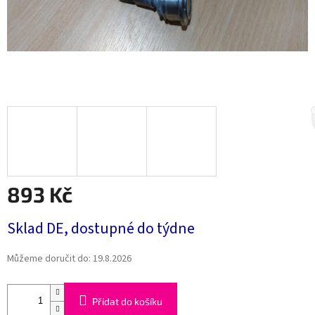
893 Kč
Měrná
Sklad DE, dostupné do týdne
cena:
Můžeme doručit do:
19.8.2026
Přidat do košíku