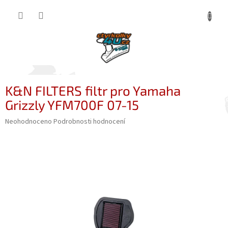
Přejít
NÁKUP
na
obsah
KOŠÍK
K&N FILTERS filtr pro Yamaha
Grizzly YFM700F 07-15
Průměrné
Neohodnoceno
Podrobnosti hodnocení
hodnocení
produktu
je
0,0
z
5
hvězdiček.