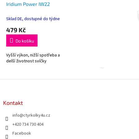
Iridium Power IW22
Sklad DE, dostupné do týdne
479 Kč
Do košíku
Vyšší výkon, nižší spotřeba a
delší životnost svíčky
Z
á
p
a
Kontakt
t
info
@
ctyrkolky4u.cz
í
+420 734 730 404
Facebook