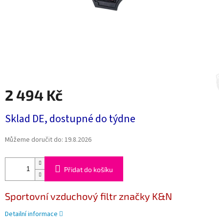
2 494 Kč
Měrná
Sklad DE, dostupné do týdne
cena:
Můžeme doručit do:
19.8.2026
Přidat do košíku
Sportovní vzduchový filtr značky K&N
Detailní informace