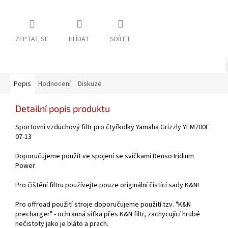
ZEPTAT SE
HLÍDAT
SDÍLET
Popis
Hodnocení
Diskuze
Detailní popis produktu
Sportovní vzduchový filtr pro čtyřkolky Yamaha Grizzly YFM700F
07-13
Doporučujeme použít ve spojení se svíčkami Denso Iridium
Power
Pro čištění filtru používejte pouze originální čistící sady K&N!
Pro offroad použití stroje doporučujeme použití tzv. "K&N
precharger" - ochranná síťka přes K&N filtr, zachycující hrubé
nečistoty jako je bláto a prach.