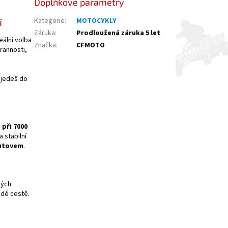
Doplňkové parametry
í
Kategorie
:
MOTOCYKLY
Záruka
:
Prodloužená záruka 5 let
eální volba
Značka
:
CFMOTO
trannosti,
 jedeš do
 při 7000
 stabilní
utovem
.
kých
ždé cestě.