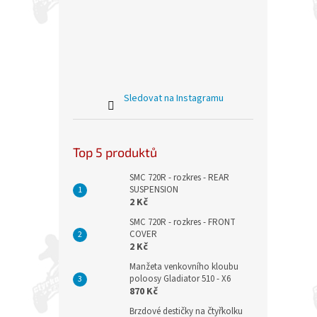
Sledovat na Instagramu
Top 5 produktů
SMC 720R - rozkres - REAR
SUSPENSION
2 Kč
SMC 720R - rozkres - FRONT
COVER
2 Kč
Manžeta venkovního kloubu
poloosy Gladiator 510 - X6
870 Kč
Brzdové destičky na čtyřkolku