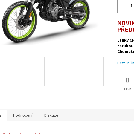
NOVIN
PŘED
Lehký CF
zárukou 
Chomuto
Detailní 
TISK
s
Hodnocení
Diskuze