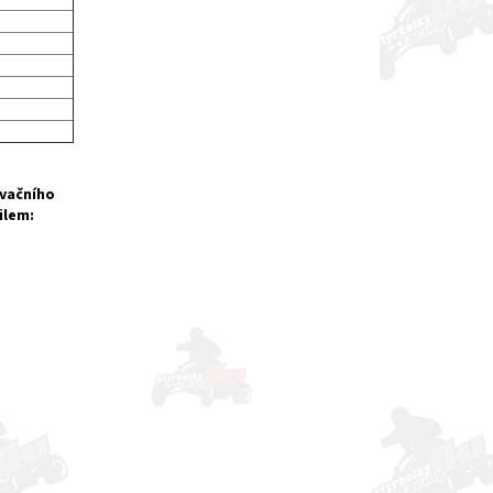
rvačního
ilem: