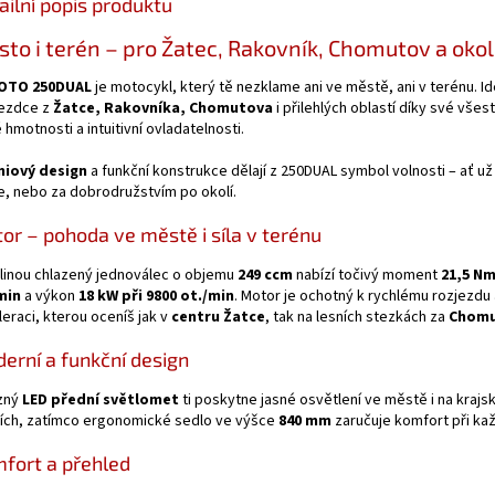
ailní popis produktu
to i terén – pro Žatec, Rakovník, Chomutov a okol
OTO 250DUAL
je motocykl, který tě nezklame ani ve městě, ani v terénu. Id
jezdce z
Žatce, Rakovníka, Chomutova
i přilehlých oblastí díky své všes
 hmotnosti a intuitivní ovladatelnosti.
iový design
a funkční konstrukce dělají z 250DUAL symbol volnosti – ať už
e, nebo za dobrodružstvím po okolí.
or – pohoda ve městě i síla v terénu
linou chlazený jednoválec o objemu
249 ccm
nabízí točivý moment
21,5 Nm
min
a výkon
18 kW při 9800 ot./min
. Motor je ochotný k rychlému rozjezdu a
eraci, kterou oceníš jak v
centru Žatce
, tak na lesních stezkách za
Chom
erní a funkční design
zný
LED přední světlomet
ti poskytne jasné osvětlení ve městě i na krajs
icích, zatímco ergonomické sedlo ve výšce
840 mm
zaručuje komfort při ka
fort a přehled