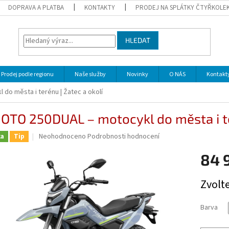
DOPRAVA A PLATBA
KONTAKTY
PRODEJ NA SPLÁTKY ČTYŘKOLE
HLEDAT
Prodej podle regionu
Naše služby
Novinky
O NÁS
Kontakt
o města i terénu | Žatec a okolí
TO 250DUAL – motocykl do města i ter
Průměrné
Neohodnoceno
Podrobnosti hodnocení
ka
Tip
hodnocení
produktu
84 
je
0,0
Měrná
Zvolt
z
cena:
5
hvězdiček.
Barva