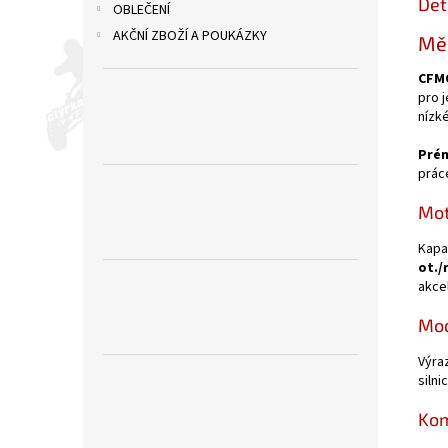
Det
OBLEČENÍ
AKČNÍ ZBOŽÍ A POUKÁZKY
Měs
CFM
pro 
nízké
Prém
prác
Mot
Kapa
ot./
akcel
Mod
Výra
siln
Kom