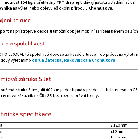
á hmotnost
154 kg
a přehledný
TFT displej
ti dávají jistotu ovládání, ať už m
ovníka
na výlet, nebo objevuješ okolní přírodu u
Chomutova
.
íjení po ruce
port
na přístrojové desce ti umožní dobíjet mobilní zařízení během delších
ora a spolehlivost
TO 250DUAL tě spolehlivě doveze za každé situace – do práce, na výlet i 
ndový výlet mimo
okruh Žatecka, Rakovnicka a Chomutova
.
miová záruka 5 let
loužená záruka
5 let / 40 000 km
je dostupná v prodejní síti Journeyman CZ 
hny nové zákazníky z ČR i SR bez rozdílu právní formy.
hnická specifikace
ka
2 120 mm
a
910 mm
ka
1 225 mm