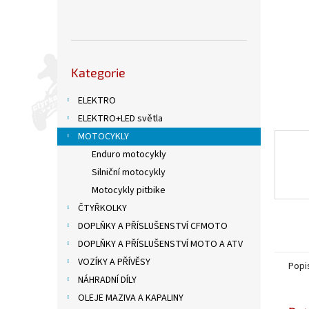
n
e
l
Přeskočit
Kategorie
kategorie
ELEKTRO
ELEKTRO+LED světla
MOTOCYKLY
Enduro motocykly
Silniční motocykly
Motocykly pitbike
ČTYŘKOLKY
DOPLŇKY A PŘÍSLUŠENSTVÍ CFMOTO
DOPLŇKY A PŘÍSLUŠENSTVÍ MOTO A ATV
VOZÍKY A PŘÍVĚSY
Popi
NÁHRADNÍ DÍLY
OLEJE MAZIVA A KAPALINY