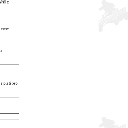
íříš z
 cest.
na
a platí pro