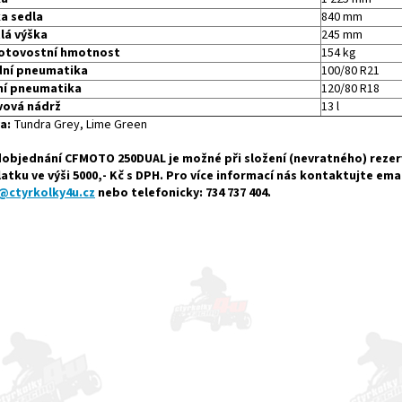
a sedla
840 mm
lá výška
245 mm
otovostní hmotnost
154 kg
dní pneumatika
100/80 R21
ní pneumatika
120/80 R18
vová nádrž
13 l
a:
Tundra Grey, Lime Green
objednání CFMOTO 250DUAL je možné při složení (nevratného) reze
atku ve výši 5000,- Kč s DPH. Pro více informací nás kontaktujte ema
@ctyrkolky4u.cz
nebo telefonicky: 734 737 404.