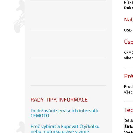
Nízk
Rak
Nab
USB 
Úsp
CFMO
víke
Pré
Prod
všec
RADY, TIPY, INFORMACE
Tec
Dodržování servisních intervalů
CFMOTO
Dél
Proč vybírat a kupovat čtyřkolku
Šířk
nebo motorku právě v zimě
Výš