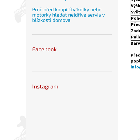
Výšk
Proč před koupí čtyřkolky nebo
Svět
motorky hledat nejdříve servis v
Poh
blízkosti domova
Pře
Zad
Pali
Barv
Facebook
Před
popl
info
Instagram