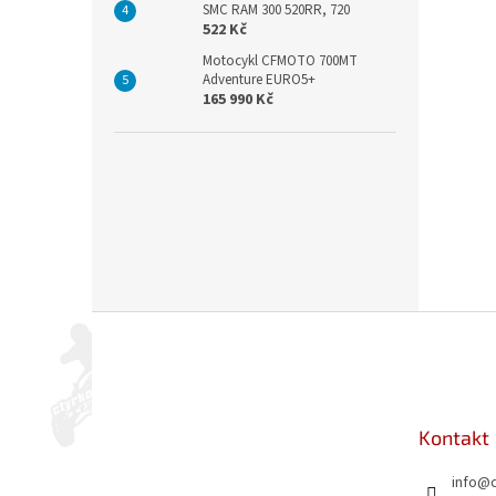
SMC RAM 300 520RR, 720
522 Kč
Motocykl CFMOTO 700MT
Adventure EURO5+
165 990 Kč
Z
á
p
a
t
Kontakt
í
info
@