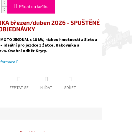
Přidat do košíku
KA březen/duben 2026 - SPUŠTĚNÉ
OBJEDNÁVKY
MOTO 250DUAL s 18 kW, nízkou hmotností a 5letou
– ideální pro jezdce z Žatce, Rakovníka a
va. Osobní odběr Kryry.
informace
ZEPTAT SE
HLÍDAT
SDÍLET